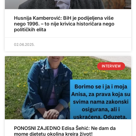
Husnija Kamberović: BiH je podijeljena više
nego 1996. – to nije krivica historičara nego
političkih elita
02.06.2025.
INTERVIEW
PONOSNI ZAJEDNO Edisa Šehić: Ne dam da
mome djetetu okolina kreira život!