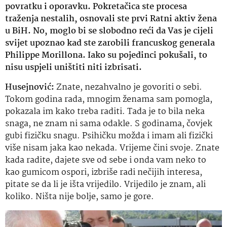
povratku i oporavku. Pokretačica ste procesa
traženja nestalih, osnovali ste prvi Ratni aktiv žena
u BiH. No, moglo bi se slobodno reći da Vas je cijeli
svijet upoznao kad ste zarobili francuskog generala
Philippe Morillona. Iako su pojedinci pokušali, to
nisu uspjeli uništiti niti izbrisati.
Husejnović:
Znate, nezahvalno je govoriti o sebi.
Tokom godina rada, mnogim ženama sam pomogla,
pokazala im kako treba raditi. Tada je to bila neka
snaga, ne znam ni sama odakle. S godinama, čovjek
gubi fizičku snagu. Psihičku možda i imam ali fizički
više nisam jaka kao nekada. Vrijeme čini svoje. Znate
kada radite, dajete sve od sebe i onda vam neko to
kao gumicom ospori, izbriše radi nečijih interesa,
pitate se da li je išta vrijedilo. Vrijedilo je znam, ali
koliko. Ništa nije bolje, samo je gore.