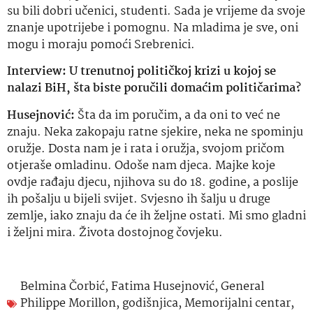
su bili dobri učenici, studenti. Sada je vrijeme da svoje
znanje upotrijebe i pomognu. Na mladima je sve, oni
mogu i moraju pomoći Srebrenici.
Interview
: U trenutnoj političkoj krizi u kojoj se
nalazi BiH, šta biste poručili domaćim političarima?
Husejnović:
Šta da im poručim, a da oni to već ne
znaju. Neka zakopaju ratne sjekire, neka ne spominju
oružje. Dosta nam je i rata i oružja, svojom pričom
otjeraše omladinu. Odoše nam djeca. Majke koje
ovdje rađaju djecu, njihova su do 18. godine, a poslije
ih pošalju u bijeli svijet. Svjesno ih šalju u druge
zemlje, iako znaju da će ih željne ostati. Mi smo gladni
i željni mira. Života dostojnog čovjeku.
Belmina Čorbić
,
Fatima Husejnović
,
General
Philippe Morillon
,
godišnjica
,
Memorijalni centar
,