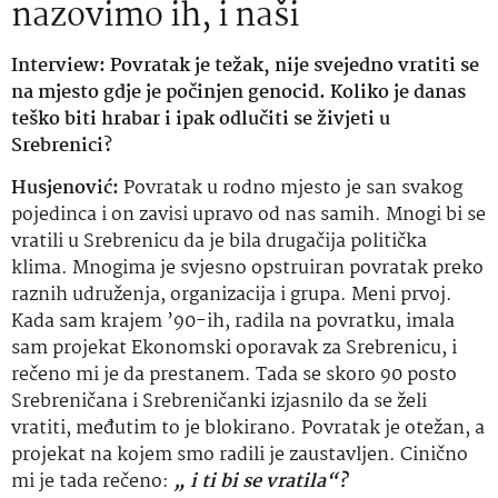
nazovimo ih, i naši
Interview:
Povratak je težak, nije svejedno vratiti se
na mjesto gdje je počinjen genocid. Koliko je danas
teško biti hrabar i ipak odlučiti se živjeti u
Srebrenici?
Husjenović:
Povratak u rodno mjesto je san svakog
pojedinca i on zavisi upravo od nas samih. Mnogi bi se
vratili u Srebrenicu da je bila drugačija politička
klima. Mnogima je svjesno opstruiran povratak preko
raznih udruženja, organizacija i grupa. Meni prvoj.
Kada sam krajem ’90-ih, radila na povratku, imala
sam projekat Ekonomski oporavak za Srebrenicu, i
rečeno mi je da prestanem. Tada se skoro 90 posto
Srebreničana i Srebreničanki izjasnilo da se želi
vratiti, međutim to je blokirano. Povratak je otežan, a
projekat na kojem smo radili je zaustavljen. Cinično
mi je tada rečeno:
„ i ti bi se vratila“?