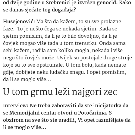
od dvije godine u Srebrenici je izvršen genocid. Kako
se danas sjećate tog događaja?
Husejenović
:
Ma šta da kažem, to su sve prolazne
faze. To je nešto čega se nekada sjetim. Kada se
sjetim pomislim, da li je to bilo dovoljno, da li je
čovjek mogao više tada u tom trenutku. Onda sama
sebi kažem, radila sam koliko mogla, nekada i više
nego što čovjek može. Uvijek su postojale druge struje
koje su to sve opstruirale. U tom bolu, kada nemate
gdje, dobijete neku ludačku snagu. I opet pomislim,
da li se moglo više…
U tom grmu leži najgori zec
Interview:
Ne treba zaboraviti da ste inicijatorka da
se Memorijalni centar otvori u Potočarima. S
obzirom na sve što ste uradili, Vi opet razmišljate da
li se moglo više…