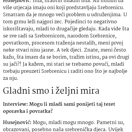
Husejnović
: Ima, hrabrih mladih ima. Ali mislim da
više utjecaja imaju oni koji predstavljaju Srebrenicu.
Smatram da je mnogo veći problem u udruženjima. U
tom grmu leži najgori zec. Pojedinci to negativno
iskorištavaju, mladi to drugačije gledaju. Kada vide šta
se sve radi sa Srebrenicom, narodom Srebrenice,
povratkom, procesom traženja nestalih, meni prvoj
neke stvari nisu jasne. A tek djeci. Znate, meni često
kažu, šta imam da se borim, tražim istinu, pa ovi drugi
su jači?! Ja kažem, mi stari se trebamo povući, mladi
trebaju preuzeti Srebrenicu i raditi ono što je najbolje
za nju.
Gladni smo i željni mira
Interview:
Mogu li mladi sami ponijeti taj teret
oporavka i povratka?
Husejnović:
Mogu, mladi mogu mnogo. Pametni su,
obrazovani, posebno naša srebrenička djeca. Uvijek