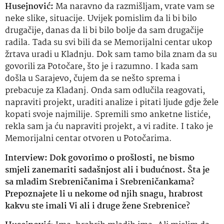
Husejnović:
Ma naravno da razmišljam, vrate vam se
neke slike, situacije. Uvijek pomislim da li bi bilo
drugačije, danas da li bi bilo bolje da sam drugačije
radila. Tada su svi bili da se Memorijalni centar ukop
žrtava uradi u Kladnju. Dok sam tamo bila znam da su
govorili za Potočare, što je i razumno. I kada sam
došla u Sarajevo, čujem da se nešto sprema i
prebacuje za Kladanj. Onda sam odlučila reagovati,
napraviti projekt, uraditi analize i pitati ljude gdje žele
kopati svoje najmilije. Spremili smo anketne listiće,
rekla sam ja ću napraviti projekt, a vi radite. I tako je
Memorijalni centar otvoren u Potočarima.
Interview
: Dok govorimo o prošlosti, ne bismo
smjeli zanemariti sadašnjost ali i budućnost. Šta je
sa mladim Srebreničanima i Srebreničankama?
Prepoznajete li u nekome od njih snagu, hrabrost
kakvu ste imali Vi ali i druge žene Srebrenice?