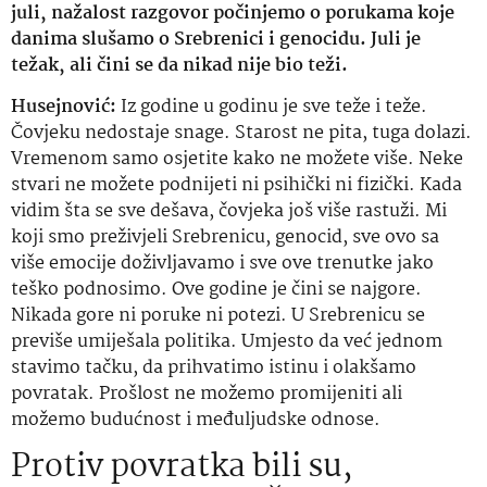
juli, nažalost razgovor počinjemo o porukama koje
danima slušamo o Srebrenici i genocidu. Juli je
težak, ali čini se da nikad nije bio teži.
Husejnović:
Iz godine u godinu je sve teže i teže.
Čovjeku nedostaje snage. Starost ne pita, tuga dolazi.
Vremenom samo osjetite kako ne možete više. Neke
stvari ne možete podnijeti ni psihički ni fizički. Kada
vidim šta se sve dešava, čovjeka još više rastuži. Mi
koji smo preživjeli Srebrenicu, genocid, sve ovo sa
više emocije doživljavamo i sve ove trenutke jako
teško podnosimo. Ove godine je čini se najgore.
Nikada gore ni poruke ni potezi. U Srebrenicu se
previše umiješala politika. Umjesto da već jednom
stavimo tačku, da prihvatimo istinu i olakšamo
povratak. Prošlost ne možemo promijeniti ali
možemo budućnost i međuljudske odnose.
Protiv povratka bili su,