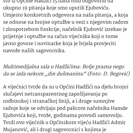
što iz Općine Hadžići 15 dana nisu odgovorili na
ukupno 19 pitanja koje smo uputili Ejuboviću.
Umjesto konkretnih odgovora na naša pitanja, a koja
se odnose na brojne optužbe u vezi s njegovim radom
i zloupotrebom funkcije, načelnik Ejubović izrekao je
prijetnje i optužbe na račun vijećnika koji o tome
javno govore i novinarke koja je htjela provjeriti
navode naših sagovornika.
Multimedijalna sala u Hadžićima: Bolje prazna nego
da se izda nekom „din dušmaninu“ (Foto: D. Begović)
A vijećnici tvrde da su u Općini Hadžići na djelu brojni
slučajevi netransparentnog zapošljavanja po
rodbinskoj i stranačkoj liniji, a i druge sumnjive
radnje koje se odvijaju pod palicom načelnika Hamde
Ejubovića koji, tvrde, godinama provodi samovolju.
Tvrdi ovo vijećnik u Općinskom vijeću Hadžići Admir
Mujanović, ali i drugi sagovornici s kojima je