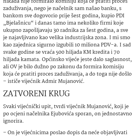
nikada nije formiralo komisiju koja će pratiti proces
zaduživanja, nego je načelnik sam našao banku, s
bankom sve dogovorio prije šest godina, kupio PDI
„Bjelašnicu“ i danas tamo ima nekoliko firmi koje
ukupno zapošljavaju 30 radnika za šest godina, a sve
je najavljivano kao velika industrijska zona. I mi smo
kao zajednica sigurno izgubili 10 miliona PDV-a. I sad
svake godine se vraća 500 hiljada KM kredita i 70
hiljada kamata. Općinsko vijeće jeste dalo saglasnost,
ali OV je bilo dužno po zakonu da formira komisiju
koja će pratiti proces zaduživanja, a do toga nije došlo
– ističe vijećnik Admir Mujanović.
ZATVORENI KRUG
Svaki vijećnički upit, tvrdi vijećnik Mujanović, koji je
po ocjeni načelnika Ejubovića sporan, on jednostavno
ignorira.
– On je vijećnicima poslao dopis da neće objavljivati