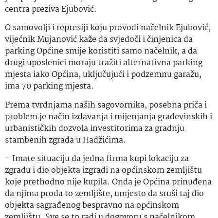
centra preziva Ejubović.
O samovolji i represiji koju provodi načelnik Ejubović,
vijećnik Mujanović kaže da svjedoči i činjenica da
parking Općine smije koristiti samo načelnik, a da
drugi uposlenici moraju tražiti alternativna parking
mjesta iako Općina, uključujući i podzemnu garažu,
ima 70 parking mjesta.
Prema tvrdnjama naših sagovornika, posebna priča i
problem je način izdavanja i mijenjanja građevinskih i
urbanističkih dozvola investitorima za gradnju
stambenih zgrada u Hadžićima.
– Imate situaciju da jedna firma kupi lokaciju za
zgradu i dio objekta izgradi na općinskom zemljištu
koje prethodno nije kupila. Onda je Općina prinuđena
da njima proda to zemljište, umjesto da sruši taj dio
objekta sagrađenog bespravno na općinskom
zemljištu. Sve se to radi u dogovoru s načelnikom