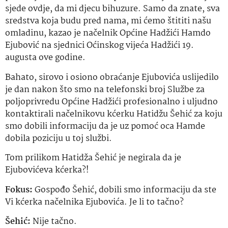
sjede ovdje, da mi djecu bihuzure. Samo da znate, sva
sredstva koja budu pred nama, mi ćemo štititi našu
omladinu, kazao je načelnik Općine Hadžići Hamdo
Ejubović na sjednici Oćinskog vijeća Hadžići 19.
augusta ove godine.
Bahato, sirovo i osiono obraćanje Ejubovića uslijedilo
je dan nakon što smo na telefonski broj Službe za
poljoprivredu Općine Hadžići profesionalno i uljudno
kontaktirali načelnikovu kćerku Hatidžu Šehić za koju
smo dobili informaciju da je uz pomoć oca Hamde
dobila poziciju u toj službi.
Tom prilikom Hatidža Šehić je negirala da je
Ejubovićeva kćerka?!
Fokus:
Gospođo Šehić, dobili smo informaciju da ste
Vi kćerka načelnika Ejubovića. Je li to tačno?
Šehić:
Nije tačno.