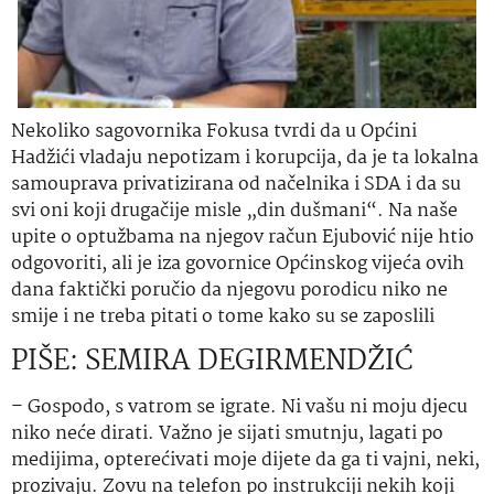
Nekoliko sagovornika Fokusa tvrdi da u Općini
Hadžići vladaju nepotizam i korupcija, da je ta lokalna
samouprava privatizirana od načelnika i SDA i da su
svi oni koji drugačije misle „din dušmani“. Na naše
upite o optužbama na njegov račun Ejubović nije htio
odgovoriti, ali je iza govornice Općinskog vijeća ovih
dana faktički poručio da njegovu porodicu niko ne
smije i ne treba pitati o tome kako su se zaposlili
PIŠE: SEMIRA DEGIRMENDŽIĆ
– Gospodo, s vatrom se igrate. Ni vašu ni moju djecu
niko neće dirati. Važno je sijati smutnju, lagati po
medijima, opterećivati moje dijete da ga ti vajni, neki,
prozivaju. Zovu na telefon po instrukciji nekih koji