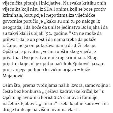
vijećnička pitanja i inicijative. Na svaku kritiku onih
vijećnika koji nisu iz SDA i onima koji se bore protiv
kriminala, korupcije i nepotizma iza vijećničke
govornice poručio je „kako su oni tu po nalogu iz
Beograda, i da hoće da unište jedinstvo Bošnjaka i da
su takvi klali i ubijali ‘92. godine.“ On ne može da
prihvati da je on gost i da nama treba da polaže
račune, nego on pokušava nama da drži lekcije.
Opština je privatna, većina opštinskog vijeća je
privatna. Ovo je zatvoreni krug kriminala. Zbog
prijetnji koje mi je uputio načelnik Ejubović, ja sam
protiv njega podnio i krivičnu prijavu – kaže
Mujanović.
Osim što, prema tvrdnjama naših izvora, samovoljno i
često bez konkursa „rješava kadrovske križaljke“ u
Općini uglavnom u korist SDA članova i familije,
načelnik Ejubović „lansira“ i sebi lojalne kadrove i na
druge funkcije na višim nivoima vlasti.