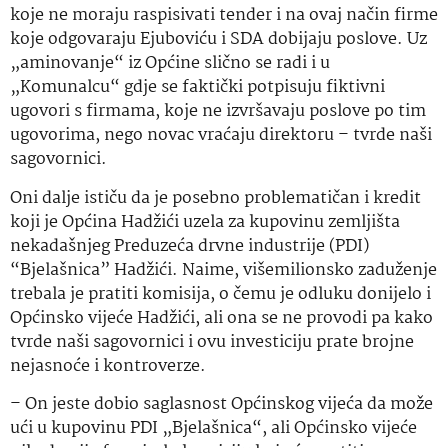
koje ne moraju raspisivati tender i na ovaj način firme
koje odgovaraju Ejuboviću i SDA dobijaju poslove. Uz
„aminovanje“ iz Općine slično se radi i u
„Komunalcu“ gdje se faktički potpisuju fiktivni
ugovori s firmama, koje ne izvršavaju poslove po tim
ugovorima, nego novac vraćaju direktoru – tvrde naši
sagovornici.
Oni dalje ističu da je posebno problematičan i kredit
koji je Općina Hadžići uzela za kupovinu zemljišta
nekadašnjeg Preduzeća drvne industrije (PDI)
“Bjelašnica” Hadžići. Naime, višemilionsko zaduženje
trebala je pratiti komisija, o čemu je odluku donijelo i
Općinsko vijeće Hadžići, ali ona se ne provodi pa kako
tvrde naši sagovornici i ovu investiciju prate brojne
nejasnoće i kontroverze.
– On jeste dobio saglasnost Općinskog vijeća da može
ući u kupovinu PDI „Bjelašnica“, ali Općinsko vijeće