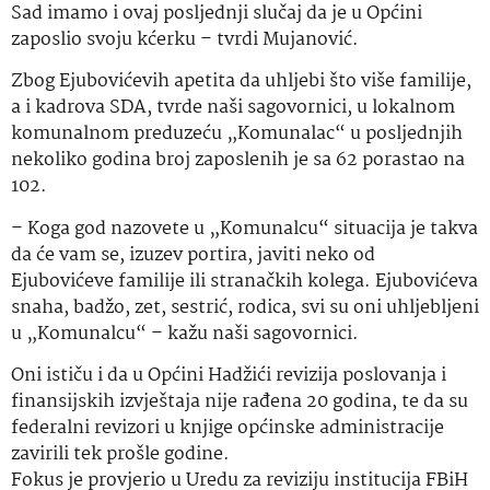
Sad imamo i ovaj posljednji slučaj da je u Općini
zaposlio svoju kćerku – tvrdi Mujanović.
Zbog Ejubovićevih apetita da uhljebi što više familije,
a i kadrova SDA, tvrde naši sagovornici, u lokalnom
komunalnom preduzeću „Komunalac“ u posljednjih
nekoliko godina broj zaposlenih je sa 62 porastao na
102.
– Koga god nazovete u „Komunalcu“ situacija je takva
da će vam se, izuzev portira, javiti neko od
Ejubovićeve familije ili stranačkih kolega. Ejubovićeva
snaha, badžo, zet, sestrić, rodica, svi su oni uhljebljeni
u „Komunalcu“ – kažu naši sagovornici.
Oni ističu i da u Općini Hadžići revizija poslovanja i
finansijskih izvještaja nije rađena 20 godina, te da su
federalni revizori u knjige općinske administracije
zavirili tek prošle godine.
Fokus je provjerio u Uredu za reviziju institucija FBiH