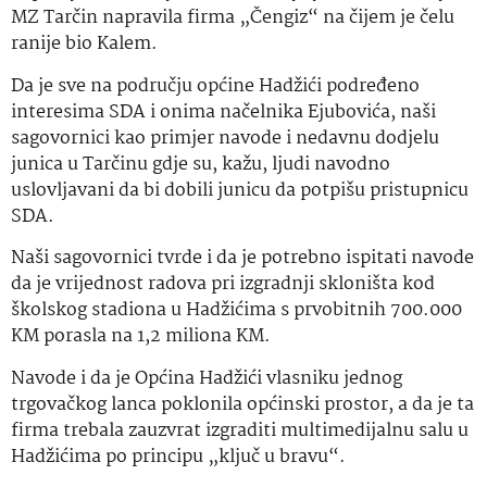
MZ Tarčin napravila firma „Čengiz“ na čijem je čelu
ranije bio Kalem.
Da je sve na području općine Hadžići podređeno
interesima SDA i onima načelnika Ejubovića, naši
sagovornici kao primjer navode i nedavnu dodjelu
junica u Tarčinu gdje su, kažu, ljudi navodno
uslovljavani da bi dobili junicu da potpišu pristupnicu
SDA.
Naši sagovornici tvrde i da je potrebno ispitati navode
da je vrijednost radova pri izgradnji skloništa kod
školskog stadiona u Hadžićima s prvobitnih 700.000
KM porasla na 1,2 miliona KM.
Navode i da je Općina Hadžići vlasniku jednog
trgovačkog lanca poklonila općinski prostor, a da je ta
firma trebala zauzvrat izgraditi multimedijalnu salu u
Hadžićima po principu „ključ u bravu“.