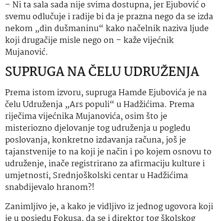
– Ni ta sala sada nije svima dostupna, jer Ejubović o
svemu odlučuje i radije bi da je prazna nego da se izda
nekom „din dušmaninu“ kako načelnik naziva ljude
koji drugačije misle nego on – kaže vijećnik
Mujanović.
SUPRUGA NA ČELU UDRUŽENJA
Prema istom izvoru, supruga Hamde Ejubovića je na
čelu Udruženja „Ars populi“ u Hadžićima. Prema
riječima vijećnika Mujanovića, osim što je
misteriozno djelovanje tog udruženja u pogledu
poslovanja, konkretno izdavanja računa, još je
tajanstvenije to na koji je način i po kojem osnovu to
udruženje, inače registrirano za afirmaciju kulture i
umjetnosti, Srednjoškolski centar u Hadžićima
snabdijevalo hranom?!
Zanimljivo je, a kako je vidljivo iz jednog ugovora koji
je u posjedu Fokusa, da se i direktor tog školskog