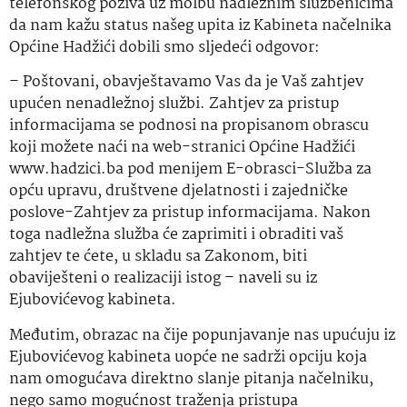
telefonskog poziva uz molbu nadležnim službenicima
da nam kažu status našeg upita iz Kabineta načelnika
Općine Hadžići dobili smo sljedeći odgovor:
– Poštovani, obavještavamo Vas da je Vaš zahtjev
upućen nenadležnoj službi. Zahtjev za pristup
informacijama se podnosi na propisanom obrascu
koji možete naći na web-stranici Općine Hadžići
www.hadzici.ba pod menijem E-obrasci-Služba za
opću upravu, društvene djelatnosti i zajedničke
poslove-Zahtjev za pristup informacijama. Nakon
toga nadležna služba će zaprimiti i obraditi vaš
zahtjev te ćete, u skladu sa Zakonom, biti
obaviješteni o realizaciji istog – naveli su iz
Ejubovićevog kabineta.
Međutim, obrazac na čije popunjavanje nas upućuju iz
Ejubovićevog kabineta uopće ne sadrži opciju koja
nam omogućava direktno slanje pitanja načelniku,
nego samo mogućnost traženja pristupa