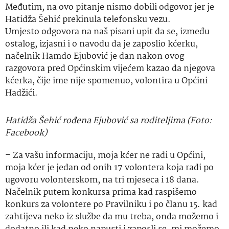
Međutim, na ovo pitanje nismo dobili odgovor jer je
Hatidža Šehić prekinula telefonsku vezu.
Umjesto odgovora na naš pisani upit da se, između
ostalog, izjasni i o navodu da je zaposlio kćerku,
načelnik Hamdo Ejubović je dan nakon ovog
razgovora pred Općinskim vijećem kazao da njegova
kćerka, čije ime nije spomenuo, volontira u Općini
Hadžići.
Hatidža Šehić rođena Ejubović sa roditeljima (Foto:
Facebook)
– Za vašu informaciju, moja kćer ne radi u Općini,
moja kćer je jedan od onih 17 volontera koja radi po
ugovoru volonterskom, na tri mjeseca i 18 dana.
Načelnik putem konkursa prima kad raspišemo
konkurs za volontere po Pravilniku i po članu 15. kad
zahtijeva neko iz službe da mu treba, onda možemo i