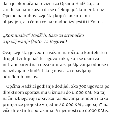
da li je okonačana revizija za Općinu Hadžiću, a u
Uredu su nam kazali da se očekuju još komentari iz
Općine na njihov izvještaj koji će uskoro biti
objavljen, a o čemu će naknadno izvijestiti i Fokus.
„Komunalac“ Hadžići: Baza za stranačko
zapošljavanje (Foto: D. Begović)
Ovaj izvještaj je veoma važan, naročito u kontekstu i
drugih tvrdnji naših sagovornika, koji se osim za
netransparentna i nezakonita zapošljavanja odnose i
na izdvajanje budžetskog novca za obavljanje
određenih poslova.
– Općina Hadžići godišnje dodijeli oko 300 ugovora po
direktnom sporazumu u iznosu do 6.000 KM. Na taj
način izbjegavaju obavezu raspisivanja tendera i tako
primjerice projekte vrijedne 40.000 KM „cijepaju“ na
više direktnih sporazuma. Vrijednosti do 6.000 KM za