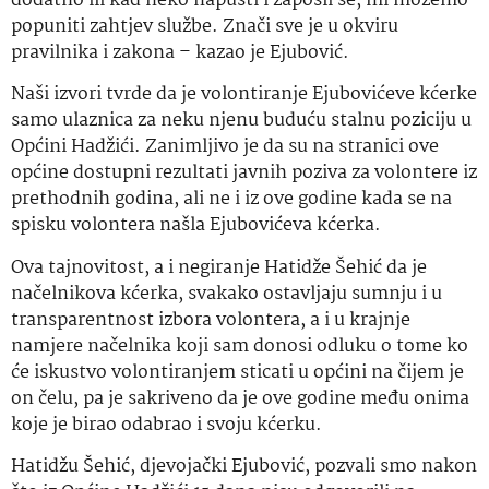
dodatno ili kad neko napusti i zaposli se, mi možemo
popuniti zahtjev službe. Znači sve je u okviru
pravilnika i zakona – kazao je Ejubović.
Naši izvori tvrde da je volontiranje Ejubovićeve kćerke
samo ulaznica za neku njenu buduću stalnu poziciju u
Općini Hadžići. Zanimljivo je da su na stranici ove
općine dostupni rezultati javnih poziva za volontere iz
prethodnih godina, ali ne i iz ove godine kada se na
spisku volontera našla Ejubovićeva kćerka.
Ova tajnovitost, a i negiranje Hatidže Šehić da je
načelnikova kćerka, svakako ostavljaju sumnju i u
transparentnost izbora volontera, a i u krajnje
namjere načelnika koji sam donosi odluku o tome ko
će iskustvo volontiranjem sticati u općini na čijem je
on čelu, pa je sakriveno da je ove godine među onima
koje je birao odabrao i svoju kćerku.
Hatidžu Šehić, djevojački Ejubović, pozvali smo nakon