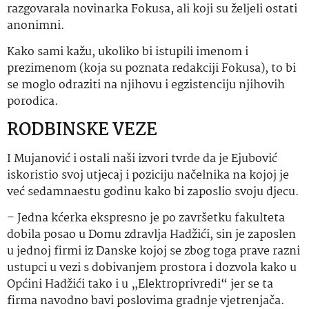
razgovarala novinarka Fokusa, ali koji su željeli ostati
anonimni.
Kako sami kažu, ukoliko bi istupili imenom i
prezimenom (koja su poznata redakciji Fokusa), to bi
se moglo odraziti na njihovu i egzistenciju njihovih
porodica.
RODBINSKE VEZE
I Mujanović i ostali naši izvori tvrde da je Ejubović
iskoristio svoj utjecaj i poziciju načelnika na kojoj je
već sedamnaestu godinu kako bi zaposlio svoju djecu.
– Jedna kćerka ekspresno je po završetku fakulteta
dobila posao u Domu zdravlja Hadžići, sin je zaposlen
u jednoj firmi iz Danske kojoj se zbog toga prave razni
ustupci u vezi s dobivanjem prostora i dozvola kako u
Općini Hadžići tako i u „Elektroprivredi“ jer se ta
firma navodno bavi poslovima gradnje vjetrenjača.