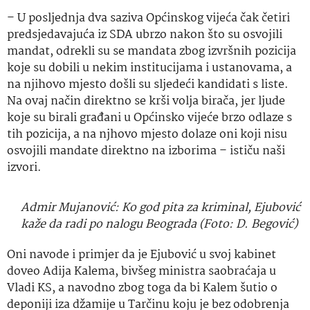
– U posljednja dva saziva Općinskog vijeća čak četiri
predsjedavajuća iz SDA ubrzo nakon što su osvojili
mandat, odrekli su se mandata zbog izvršnih pozicija
koje su dobili u nekim institucijama i ustanovama, a
na njihovo mjesto došli su sljedeći kandidati s liste.
Na ovaj način direktno se krši volja birača, jer ljude
koje su birali građani u Općinsko vijeće brzo odlaze s
tih pozicija, a na njhovo mjesto dolaze oni koji nisu
osvojili mandate direktno na izborima – ističu naši
izvori.
Admir Mujanović: Ko god pita za kriminal, Ejubović
kaže da radi po nalogu Beograda (Foto: D. Begović)
Oni navode i primjer da je Ejubović u svoj kabinet
doveo Adija Kalema, bivšeg ministra saobraćaja u
Vladi KS, a navodno zbog toga da bi Kalem šutio o
deponiji iza džamije u Tarčinu koju je bez odobrenja