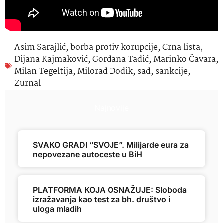
Asim Sarajlić
,
borba protiv korupcije
,
Crna lista
,
Dijana Kajmaković
,
Gordana Tadić
,
Marinko Čavara
,
Milan Tegeltija
,
Milorad Dodik
,
sad
,
sankcije
,
Zurnal
Najnovije
SVAKO GRADI “SVOJE”. Milijarde eura za
nepovezane autoceste u BiH
PLATFORMA KOJA OSNAŽUJE: Sloboda
izražavanja kao test za bh. društvo i
uloga mladih