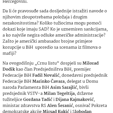
Hercegovini.
Da li će pravosuđe sada dosljednije istražiti navode o
njihovim zloupotrebama položaja i drugim
nezakonitostima? Koliko tužiocima mogu pomoći
dokazi koje imaju SAD? Ko je uznemiren sankcijama,
a ko najviše negira odluke američke administracije?
Zašto je američki ambasador brojne primjere
korupcije u BiH uporedio sa scenama iz filmova o
mafiji?
Na ovogodišnju „Crnu listu“ dospjeli su
Milorad
Dodik
kao član Predsjedništva BiH, premijer
Federacije BiH
Fadil Novalić
, donedavni predsjednik
Federacije BiH
Marinko Čavara
, delegat u Domu
naroda Parlamenta BiH
Asim Sarajlić
, bivši
predsjednik VSTV-a
Milan Tegeltija
, državne
tužiteljice
Gordana Tadić
i
Dijana Kajmaković
,
ministar zdravstva RS
Alen Šeranić
, osnivač Pokreta
demokratske akcije
Mirsad Kukić
i S
lobodan