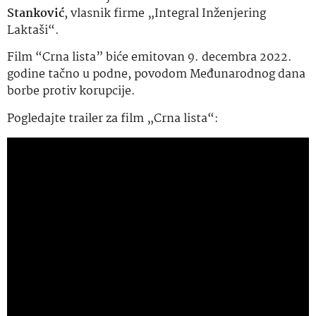
Stanković
, vlasnik firme „Integral Inženjering
Laktaši“.
Film “Crna lista” biće emitovan 9. decembra 2022.
godine tačno u podne, povodom Međunarodnog dana
borbe protiv korupcije.
Pogledajte trailer za film „Crna lista“: