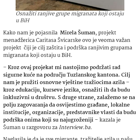
Osnažiti ranjive grupe migranata koji ostaju
u BiH
Kako nam je pojasnila
Mirela Šuman
, projekt
menadžerica Caritasa Švicarske ovo je veoma važan
projekt čiji je cilj zaštita i podrška ranjivim grupama
migranata koji ostaju u BiH.
–
Kroz ovaj projekat mi nastojimo podržati rad
sigurne kuće na području Tuzlanskog kantona. Cilj
nam je pružiti osnovne vještine tražiocima azila –
kroz edukaciju, kurseve jezika, osnažiti ih da budu
inkluzivni u društvu. S druge strane, zalažemo se na
polju zagovaranja da osvijestimo građane, lokalne
institucije, organizacije, predstavnike vlasti da budu
podrška onima koji su najugroženiji
– kazala je
Šuman u razgovoru za
Interview.ba
.
Naglasila je da je sve migrante, tražitelje azila u našu