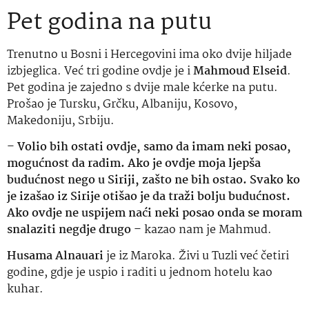
Pet godina na putu
Trenutno u Bosni i Hercegovini ima oko dvije hiljade
izbjeglica. Već tri godine ovdje je i
Mahmoud Elseid
.
Pet godina je zajedno s dvije male kćerke na putu.
Prošao je Tursku, Grčku, Albaniju, Kosovo,
Makedoniju, Srbiju.
–
Volio bih ostati ovdje, samo da imam neki posao,
mogućnost da radim. Ako je ovdje moja ljepša
budućnost nego u Siriji, zašto ne bih ostao. Svako ko
je izašao iz Sirije otišao je da traži bolju budućnost.
Ako ovdje ne uspijem naći neki posao onda se moram
snalaziti negdje drugo
– kazao nam je Mahmud.
Husama Alnauari
je iz Maroka. Živi u Tuzli već četiri
godine, gdje je uspio i raditi u jednom hotelu kao
kuhar.