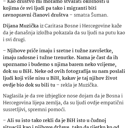
–
Kao društvo mi moramo stvarati okolnosti u
kojima će svi ljudi pa tako i migranti biti
ravnopravni članovi društva
– smatra Šuman.
Dijana Muzička
iz Caritasa Bosne i Hercegovine kaže
da je današnja izložba pokazala da su ljudi na putu kao
i svi drugi.
–
Njihove priče imaju i sretne i tužne završetke,
imaju radosne i tužne trenutke. Nama je čast da ih
upoznamo i budemo s njima barem neko vrijeme,
dok su u BiH. Neke od ovih fotografija su nam poslali
ljudi koji više nisu u BiH, kakav je taj njihov život
ovdje bio dok su bili tu –
rekla je Muzička.
Naglasila je da sve izbjeglice nose dojam da je Bosna i
Hercegovina lijepa zemlja, da su ljudi ovdje empatični
susretljivi, spremni pomoći.
–
Ali su isto tako rekli da je BiH isto u čudnoj
situaciji kao i njihove države, tako da rijetko ko od