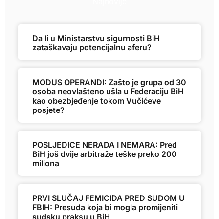
Najnovije
Da li u Ministarstvu sigurnosti BiH
zataškavaju potencijalnu aferu?
MODUS OPERANDI: Zašto je grupa od 30
osoba neovlašteno ušla u Federaciju BiH
kao obezbjeđenje tokom Vučićeve
posjete?
POSLJEDICE NERADA I NEMARA: Pred
BiH još dvije arbitraže teške preko 200
miliona
PRVI SLUČAJ FEMICIDA PRED SUDOM U
FBIH: Presuda koja bi mogla promijeniti
sudsku praksu u BiH