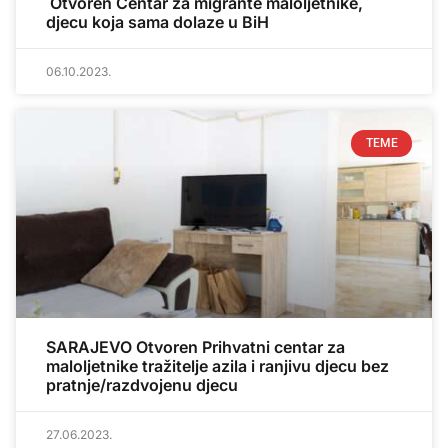
Otvoren Centar za migrante maloljetnike,
djecu koja sama dolaze u BiH
06.10.2023.
TEME
SARAJEVO Otvoren Prihvatni centar za
maloljetnike tražitelje azila i ranjivu djecu bez
pratnje/razdvojenu djecu
27.06.2023.