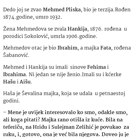
Dedo joj se zvao
Mehmed Pliska
, bio je terzija.Rođen
1874.godine, umro 1932.
Žena Mehmedova se zvala
Hankija
, 1876. rođena u
porodici Sokolović, umrla 1906.godine.
Mehmedov otac je bio
Ibrahim
, a majka
Fata
, rođena
Šabanović.
Mehmed i Hankija su imali sinove
Fehima
i
Ibrahima
. Ni jedan se nije ženio.Imali su i kćerke
Hašu
i
Aišu
.
Haša je Ševalina majka, koja se udala u petnaestoj
godini.
–
Mene je uvijek interesovalo ko smo, odakle smo,
ali koga pitati? Majka rano otišla iz kuće. Bila na
teferiču, na Hridu i Sulejman Zelihić je povukao za
ruku, i, gotovo, ona je već bila njegova. Doveo ju je