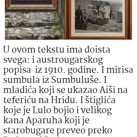
U ovom tekstu ima doista
svega: i austrougarskog
popisa iz 1910. godine. I mirisa
sumbula iz Sumbuluše. I
mladića koji se ukazao Aiši na
teferiću na Hridu. I štiglića
koje je Lulo bojio i velikog
kana Aparuha koji je
starobugare preveo preko