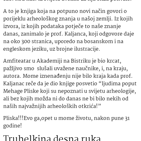
A to je knjiga koja na potpuno novi način govori o
porijeklu arheološkog znanja u našoj zemlji. Iz kojih
izvora, iz kojih podataka potječe to naše znanje
danas, zanimalo je prof. Kaljanca, koji odgovore daje
na oko 300 stranica, uporedo na bosanskom i na
engleskom jeziku, uz brojne ilustracije.
Amfiteatar u Akademiji na Bistriku je bio krcat,
pažljivo smo slušali uvažene naučnike, i, na kraju,
autora. Mome iznenađenju nije bilo kraja kada prof.
Kaljanac reče da je dio knjige posvetio “ljudima poput
Mehage Pliske koji su nepoznati u svijetu arheologije,
ali bez kojih možda ni do danas ne bi bilo nekih od
naših najvažnijih arheoloških otkrića!”
Pliska!!!Evo ga,opet u mome životu, nakon pune 31
godine!
Truhelkina desna ruka