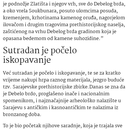
je podnožje Zlatišta i njegov vrh, sve do Debelog brda,
a oko vrela Soukbunara, posuto ulomcima posuda,
kremenjem, krhotinama kamenog oruđa, nagorjelom
ilovačom i drugim tragovima prethistorijskog naselja,
zaštićenog na vrhu Debelog brda gradinom koja je
opasana bedemom od kamene suhozidine.”
Sutradan je počelo
iskopavanje
Već sutradan je počelo i iskopavanje, te se za kratko
vrijeme nakupi hrpa raznog materijala, jezgro buduće
tzv. Sarajevske prethistorijske zbirke.Danas se zna da
je Debelo brdo, proglašeno inače i nacionalnim
spomenikom, i najznačajnije arheološko nalazište u
Sarajevu s antičkim i kasnoantičkim te nalazima iz
bronzanog doba.
To je bio početak njihove saradnje, koja je trajala sve