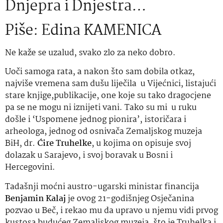
Dnjepra i Dnjestra…
Piše: Edina KAMENICA
Ne kaže se uzalud, svako zlo za neko dobro.
Uoči samoga rata, a nakon što sam dobila otkaz,
najviše vremena sam dušu liječila u Vijećnici, listajući
stare knjige,publikacije, one koje su tako dragocjene
pa se ne mogu ni iznijeti vani. Tako su mi u ruku
došle i ‘Uspomene jednog pionira’, istoričara i
arheologa, jednog od osnivača Zemaljskog muzeja
BiH, dr.
Ćire Truhelke
, u kojima on opisuje svoj
dolazak u Sarajevo, i svoj boravak u Bosni i
Hercegovini.
Tadašnji moćni austro-ugarski ministar financija
Benjamin Kalaj
je ovog 21-godišnjeg Osječanina
pozvao u Beč, i rekao mu da upravo u njemu vidi prvog
kustosa budućeg Zemaljskog muzeja, što je Truhelka i