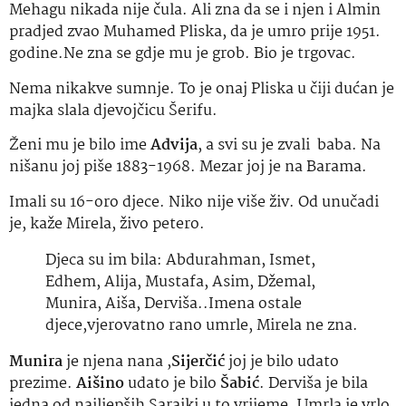
Mehagu nikada nije čula. Ali zna da se i njen i Almin
pradjed zvao Muhamed Pliska, da je umro prije 1951.
godine.Ne zna se gdje mu je grob. Bio je trgovac.
Nema nikakve sumnje. To je onaj Pliska u čiji dućan je
majka slala djevojčicu Šerifu.
Ženi mu je bilo ime
Advija
, a svi su je zvali baba. Na
nišanu joj piše 1883-1968. Mezar joj je na Barama.
Imali su 16-oro djece. Niko nije više živ. Od unučadi
je, kaže Mirela, živo petero.
Djeca su im bila: Abdurahman, Ismet,
Edhem, Alija, Mustafa, Asim, Džemal,
Munira, Aiša, Derviša..Imena ostale
djece,vjerovatno rano umrle, Mirela ne zna.
Munira
je njena nana ,
Sijerčić
joj je bilo udato
prezime.
Aišino
udato je bilo
Šabić
. Derviša je bila
jedna od najljepših Sarajki u to vrijeme. Umrla je vrlo