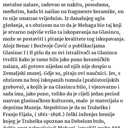
metalne nalaze, radovao se nakitu, posudama,
međutim, kada bi naišao na fragmente keramike, on
to nije smatrao vrijednim. Iz današnjeg ugla
gledanja, a s obzirom na to da je Mehaga bio taj koji
je stvarno najviše vršio ta iskopavanja na Glasincu,
može se postaviti i pitanje kvalitete tog iskopavanja.
Alojz Benac i Borivoje Čović u publikacijama
Glasinac I i II pišu da su svi istraživači sa Glasinca
tvrdili kako je tamo bilo jako puno keramičkih
nalaza, ali gotovo nijedan od njih nije dospio u
Zemaljski muzej. Gdje su, pitaju ovi naučnici. Jer, s
obzirom na broj iskopanih tumula (prahistorijskih
grobova), a kojih je na Glasincu bilo, i vjerovatno i
sada ima, jako puno, toliko da je cijeli jedan period
nazvan glasinačkom kulturom, malo je materijala u
depoima Muzeja. Nepobitno je da su Truhelka i
Franjo Fijala, ( 1861-1898.) češki inženjer hemije
kojeg je Truhelka upoznao na Debelom brdu,