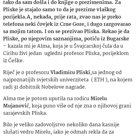
tako da sam došla i do knjige o prezimenima. Za
Pliske je stajalo samo to da je prezime vlaškog
porijekla.A, nekada, prije rata, zvao nas je preko
telefona neki čovjek iz Crne Gore, i dugo razgovarao
sa mojim tatom. I on se prezivao Pliska. Rekao je da
Pliske, po njegovim saznanjima, potiču iz Bugarske
– kazala mi je Alma, koja je u Švajcarskoj čula da u
Cirihu živi jedan ugledni profesor Pliska, porijeklom
iz Češke.
Riječ je o profesoru
Vladimiru Pliski
,sa jednog od
najpoznatijih svjetskih univerziteta ( ETH ), na kojem
radi 31 dobitnik Nobelove nagrade.
Alma me je potom uputila na rodicu
Mirelu
Mujanović
, koja puno više od nje zna o njihovoj grani
sarajevskih Pliska.
Bilo je veliko zadovoljstvo nekoliko dana kasnije
slušati vedru Mirelu, iako je odmah rekla da za