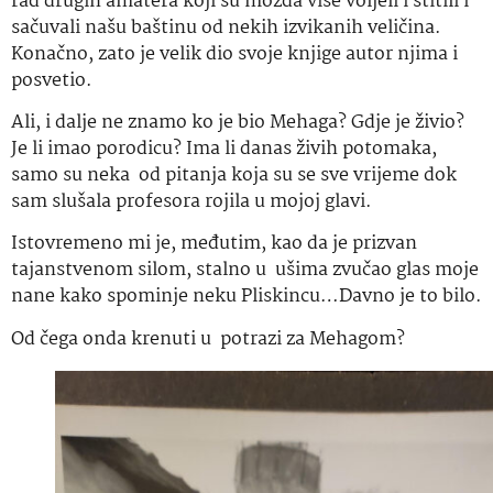
rad drugih amatera koji su možda više voljeli i štitili i
sačuvali našu baštinu od nekih izvikanih veličina.
Konačno, zato je velik dio svoje knjige autor njima i
posvetio.
Ali, i dalje ne znamo ko je bio Mehaga? Gdje je živio?
Je li imao porodicu? Ima li danas živih potomaka,
samo su neka od pitanja koja su se sve vrijeme dok
sam slušala profesora rojila u mojoj glavi.
Istovremeno mi je, međutim, kao da je prizvan
tajanstvenom silom, stalno u ušima zvučao glas moje
nane kako spominje neku Pliskincu…Davno je to bilo.
Od čega onda krenuti u potrazi za Mehagom?