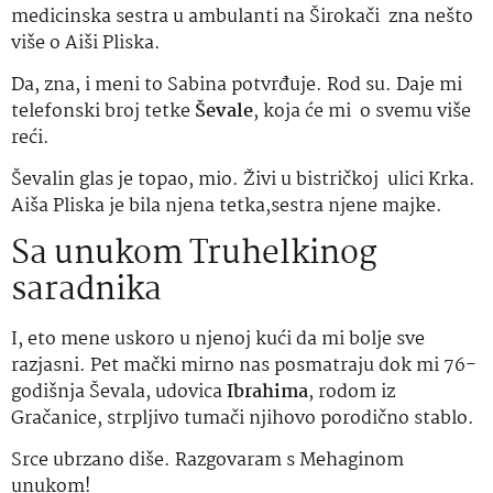
medicinska sestra u ambulanti na Širokači zna nešto
više o Aiši Pliska.
Da, zna, i meni to Sabina potvrđuje. Rod su. Daje mi
telefonski broj tetke
Ševale
, koja će mi o svemu više
reći.
Ševalin glas je topao, mio. Živi u bistričkoj ulici Krka.
Aiša Pliska je bila njena tetka,sestra njene majke.
Sa unukom Truhelkinog
saradnika
I, eto mene uskoro u njenoj kući da mi bolje sve
razjasni. Pet mački mirno nas posmatraju dok mi 76-
godišnja Ševala, udovica
Ibrahima
, rodom iz
Gračanice, strpljivo tumači njihovo porodično stablo.
Srce ubrzano diše. Razgovaram s Mehaginom
unukom!