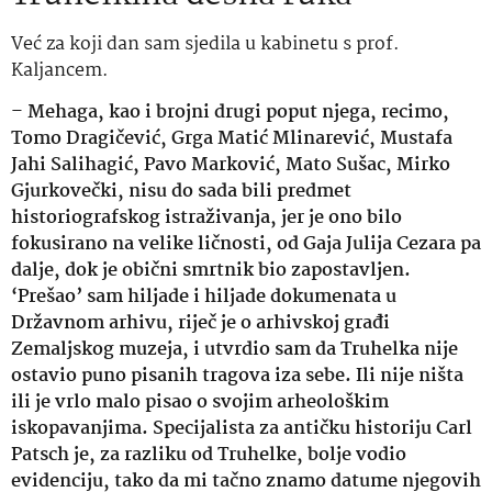
Već za koji dan sam sjedila u kabinetu s prof.
Kaljancem.
–
Mehaga, kao i brojni drugi poput njega, recimo,
Tomo Dragičević, Grga Matić Mlinarević, Mustafa
Jahi Salihagić, Pavo Marković, Mato Sušac, Mirko
Gjurkovečki, nisu do sada bili predmet
historiografskog istraživanja, jer je ono bilo
fokusirano na velike ličnosti, od Gaja Julija Cezara pa
dalje, dok je obični smrtnik bio zapostavljen.
‘Prešao’ sam hiljade i hiljade dokumenata u
Državnom arhivu, riječ je o arhivskoj građi
Zemaljskog muzeja, i utvrdio sam da Truhelka nije
ostavio puno pisanih tragova iza sebe. Ili nije ništa
ili je vrlo malo pisao o svojim arheološkim
iskopavanjima. Specijalista za antičku historiju Carl
Patsch je, za razliku od Truhelke, bolje vodio
evidenciju, tako da mi tačno znamo datume njegovih