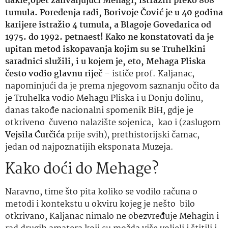
dakle,opet zahvaljujući Mehagi, istražili preko 868
tumula. Poređenja radi, Borivoje Čović je u 40 godina
karijere istražio 4 tumula, a Blagoje Govedarica od
1975. do 1992. petnaest! Kako ne konstatovati da je
upitan metod iskopavanja kojim su se Truhelkini
saradnici služili, i u kojem je, eto, Mehaga Pliska
često vodio glavnu riječ
– ističe prof. Kaljanac,
napominjući da je prema njegovom saznanju očito da
je Truhelka vodio Mehagu Pliska i u Donju dolinu,
danas takođe nacionalni spomenik BiH, gdje je
otkriveno čuveno nalazište sojenica, kao i (zaslugom
Vejsila Ćurčića
prije svih), prethistorijski čamac,
jedan od najpoznatijih eksponata Muzeja.
Kako doći do Mehage?
Naravno, time što pita koliko se vodilo računa o
metodi i kontekstu u okviru kojeg je nešto bilo
otkrivano, Kaljanac nimalo ne obezvređuje Mehagin i