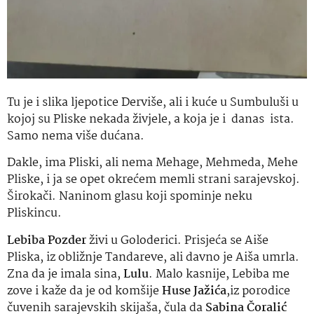
Tu je i slika ljepotice Derviše, ali i kuće u Sumbuluši u
kojoj su Pliske nekada živjele, a koja je i danas ista.
Samo nema više dućana.
Dakle, ima Pliski, ali nema Mehage, Mehmeda, Mehe
Pliske, i ja se opet okrećem memli strani sarajevskoj.
Širokači. Naninom glasu koji spominje neku
Pliskincu.
Lebiba Pozder
živi u Goloderici. Prisjeća se Aiše
Pliska, iz obližnje Tandareve, ali davno je Aiša umrla.
Zna da je imala sina,
Lulu
. Malo kasnije, Lebiba me
zove i kaže da je od komšije
Huse Jažića
,iz porodice
čuvenih sarajevskih skijaša, čula da
Sabina Čoralić