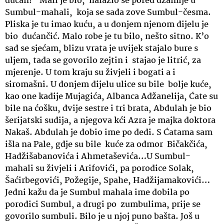
dućan!” Mali je bio, nalazio se pored džamije u
Sumbul-mahali, koja se sada zove Sumbul-česma.
Pliska je tu imao kuću, a u donjem njenom dijelu je
bio dućančić. Malo robe je tu bilo, nešto sitno. K’o
sad se sjećam, blizu vrata je uvijek stajalo bure s
uljem, tada se govorilo zejtin i stajao je litrić, za
mjerenje. U tom kraju su živjeli i bogati a i
siromašni. U donjem dijelu ulice su bile bolje kuće,
kao one kadije Mujagića, Albanca Adžanelija, Ćate su
bile na ćošku, dvije sestre i tri brata, Abdulah je bio
šerijatski sudija, a njegova kći Azra je majka doktora
Nakaš. Abdulah je dobio ime po dedi. S Ćatama sam
išla na Pale, gdje su bile kuće za odmor Bičakčića,
Hadžišabanovića i Ahmetaševića…U Sumbul-
mahali su živjeli i Arifovići, pa porodice Solak,
Šaćirbegovići, Požegije, Spahe, Hadžijamakovići…
Jedni kažu da je Sumbul mahala ime dobila po
porodici Sumbul, a drugi po zumbulima, prije se
govorilo sumbuli. Bilo je u njoj puno bašta. Još u