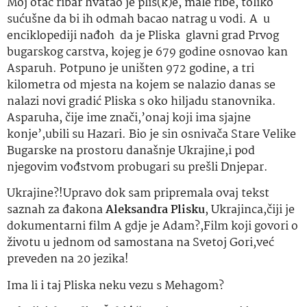
Moj otac ribar hvatao je plis(k)e, male ribe, toliko
sućušne da bi ih odmah bacao natrag u vodi. A u
enciklopediji nađoh da je Pliska glavni grad Prvog
bugarskog carstva, kojeg je 679 godine osnovao kan
Asparuh. Potpuno je uništen 972 godine, a tri
kilometra od mjesta na kojem se nalazio danas se
nalazi novi gradić Pliska s oko hiljadu stanovnika.
Asparuha, čije ime znači,’onaj koji ima sjajne
konje’,ubili su Hazari. Bio je sin osnivača Stare Velike
Bugarske na prostoru današnje Ukrajine,i pod
njegovim vođstvom probugari su prešli Dnjepar.
Ukrajine?!Upravo dok sam pripremala ovaj tekst
saznah za đakona
Aleksandra Plisku
, Ukrajinca,čiji je
dokumentarni film A gdje je Adam?,Film koji govori o
životu u jednom od samostana na Svetoj Gori,već
preveden na 20 jezika!
Ima li i taj Pliska neku vezu s Mehagom?