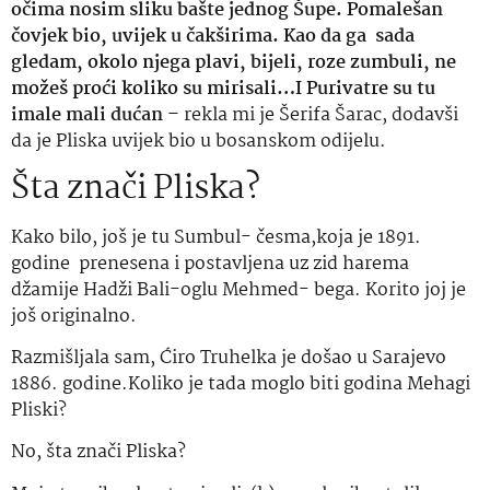
očima nosim sliku bašte jednog Šupe. Pomalešan
čovjek bio, uvijek u čakširima. Kao da ga sada
gledam, okolo njega plavi, bijeli, roze zumbuli, ne
možeš proći koliko su mirisali…I Purivatre su tu
imale mali dućan
– rekla mi je Šerifa Šarac, dodavši
da je Pliska uvijek bio u bosanskom odijelu.
Šta znači Pliska?
Kako bilo, još je tu Sumbul- česma,koja je 1891.
godine prenesena i postavljena uz zid harema
džamije Hadži Bali-oglu Mehmed- bega. Korito joj je
još originalno.
Razmišljala sam, Ćiro Truhelka je došao u Sarajevo
1886. godine.Koliko je tada moglo biti godina Mehagi
Pliski?
No, šta znači Pliska?