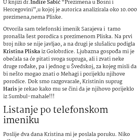
U knjizi dr.
Indire Šabić
“Prezimena u Bosni i
Hercegovini”,u kojoj je autorica analizirala oko 10.000
prezimena,nema Pliske.
Otvorila sam telefonski imenik Sarajeva i tamo
pronašla šest porodica s prezimenom Pliska. Na prvi
broj niko se nije javljao, a na drugi je slušalicu podigla
Kristina Pliska
iz Golobrdice. Ljubazna gospođa mi je
obećala sa će pitati svoga supruga, ali i zvati neke
druge rođake, pa i jednog u Švedskoj, za kojeg misli da
bi nešto mogao znati o Mehagi i porijeklu njihove
porodice. Dok smo razgovarale, Kristinin suprug
Haris
je rekao kako mu se čini da je njihovo porijeklo
iz Sumbul-mahale!!!
Listanje po telefonskom
imeniku
Poslije dva dana Kristina mi je poslala poruku. Niko