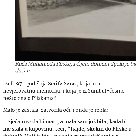
Kuća Muhameda Pliske,u čijem donjem dijelu je bi
dućan
Da li 97- godišnja
Šerifa Šarac
, koja ima
nevjerovatnu memoriju, i koja je iz Sumbul-česme
nešto zna o Pliskama?
Malo je zastala, zatvorila oči, i onda je rekla:
–
Sjećam se da bi mati, a mala sam još bila, kada bi
me slala u kupovinu, reci, “hajde, skokni do Pliske u