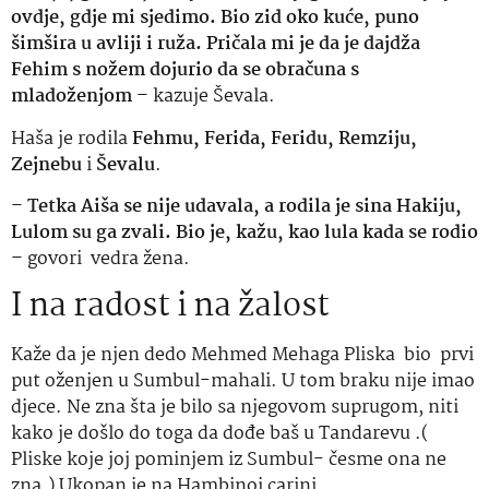
ovdje, gdje mi sjedimo. Bio zid oko kuće, puno
šimšira u avliji i ruža. Pričala mi je da je dajdža
Fehim s nožem dojurio da se obračuna s
mladoženjom
– kazuje Ševala.
Haša je rodila
Fehmu, Ferida, Feridu, Remziju,
Zejnebu
i
Ševalu
.
–
Tetka Aiša se nije udavala, a rodila je sina Hakiju,
Lulom su ga zvali. Bio je, kažu, kao lula kada se rodio
– govori vedra žena.
I na radost i na žalost
Kaže da je njen dedo Mehmed Mehaga Pliska bio prvi
put oženjen u Sumbul-mahali. U tom braku nije imao
djece. Ne zna šta je bilo sa njegovom suprugom, niti
kako je došlo do toga da dođe baš u Tandarevu .(
Pliske koje joj pominjem iz Sumbul- česme ona ne
zna.) Ukopan je na Hambinoj carini.