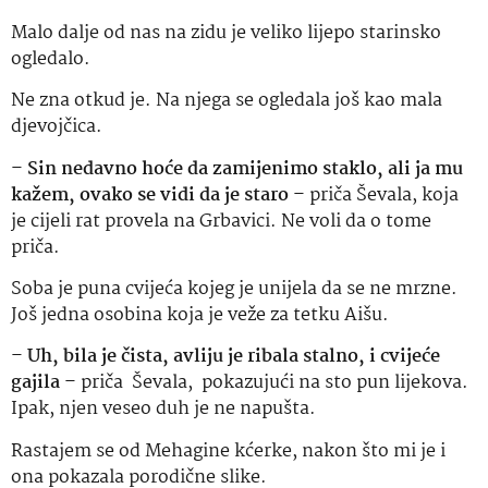
Malo dalje od nas na zidu je veliko lijepo starinsko
ogledalo.
Ne zna otkud je. Na njega se ogledala još kao mala
djevojčica.
–
Sin nedavno hoće da zamijenimo staklo, ali ja mu
kažem, ovako se vidi da je staro
– priča Ševala, koja
je cijeli rat provela na Grbavici. Ne voli da o tome
priča.
Soba je puna cvijeća kojeg je unijela da se ne mrzne.
Još jedna osobina koja je veže za tetku Aišu.
–
Uh, bila je čista, avliju je ribala stalno, i cvijeće
gajila
– priča Ševala, pokazujući na sto pun lijekova.
Ipak, njen veseo duh je ne napušta.
Rastajem se od Mehagine kćerke, nakon što mi je i
ona pokazala porodične slike.