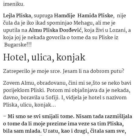
imeniku.
Lejla Pliska
, supruga
Hamdije Hamida Pliske
, nije
čula da je iko ikad spominjao Mehagu, ali me je
uputila na
Almu Pliska Đorđević
, koja živi u Lozani, a
koja joj je nekada govorila o tome da su Pliske iz
Bugarske!!!
Hotel, ulica, konjak
Zatreperilo je moje srce. Jesam li na dobrom putu?
Zovem Almu, obradovanu, čini mi se,što se neko bavi
porijeklom Pliski. Potom mi objašnjava da je nekada,
davno, boravila u Sofiji. I, vidjela je hotel s nazivom
Pliska, ulicu, konjak…
–
Mi smo se svi smijali tome. Nisam tada razmišljala
o tome da li moje prezime ima veze sa tim Pliska,
bila sam mlada. U ratu, kao i drugi, čitala sam sve,