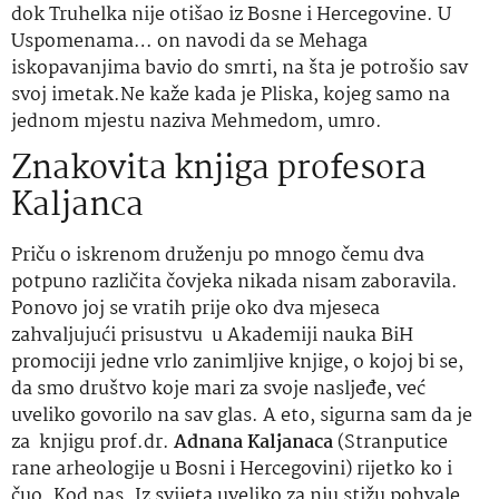
dok Truhelka nije otišao iz Bosne i Hercegovine. U
Uspomenama… on navodi da se Mehaga
iskopavanjima bavio do smrti, na šta je potrošio sav
svoj imetak.Ne kaže kada je Pliska, kojeg samo na
jednom mjestu naziva Mehmedom, umro.
Znakovita knjiga profesora
Kaljanca
Priču o iskrenom druženju po mnogo čemu dva
potpuno različita čovjeka nikada nisam zaboravila.
Ponovo joj se vratih prije oko dva mjeseca
zahvaljujući prisustvu u Akademiji nauka BiH
promociji jedne vrlo zanimljive knjige, o kojoj bi se,
da smo društvo koje mari za svoje nasljeđe, već
uveliko govorilo na sav glas. A eto, sigurna sam da je
za knjigu prof.dr.
Adnana Kaljanaca
(Stranputice
rane arheologije u Bosni i Hercegovini) rijetko ko i
čuo. Kod nas. Iz svijeta uveliko za nju stižu pohvale.