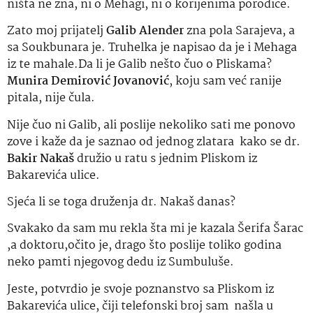
ništa ne zna, ni o Mehagi, ni o korijenima porodice.
Zato moj prijatelj
Galib Alender
zna pola Sarajeva, a
sa Soukbunara je. Truhelka je napisao da je i Mehaga
iz te mahale.Da li je Galib nešto čuo o Pliskama?
Munira Demirović Jovanović
, koju sam već ranije
pitala, nije čula.
Nije čuo ni Galib, ali poslije nekoliko sati me ponovo
zove i kaže da je saznao od jednog zlatara kako se dr.
Bakir Nakaš
družio u ratu s jednim Pliskom iz
Bakarevića ulice.
Sjeća li se toga druženja dr. Nakaš danas?
Svakako da sam mu rekla šta mi je kazala Šerifa Šarac
,a doktoru,očito je, drago što poslije toliko godina
neko pamti njegovog dedu iz Sumbuluše.
Jeste, potvrdio je svoje poznanstvo sa Pliskom iz
Bakarevića ulice, čiji telefonski broj sam našla u