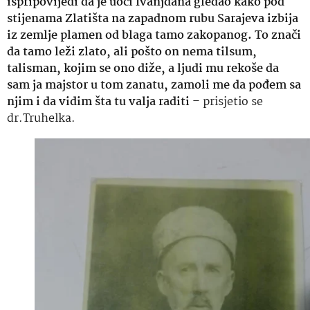
ispripovijedi da je uoči Ivanjdana gledao kako pod
stijenama Zlatišta na zapadnom rubu Sarajeva izbija
iz zemlje plamen od blaga tamo zakopanog. To znači
da tamo leži zlato, ali pošto on nema tilsum,
talisman, kojim se ono diže, a ljudi mu rekoše da
sam ja majstor u tom zanatu, zamoli me da pođem sa
njim i da vidim šta tu valja raditi
– prisjetio se
dr.Truhelka.