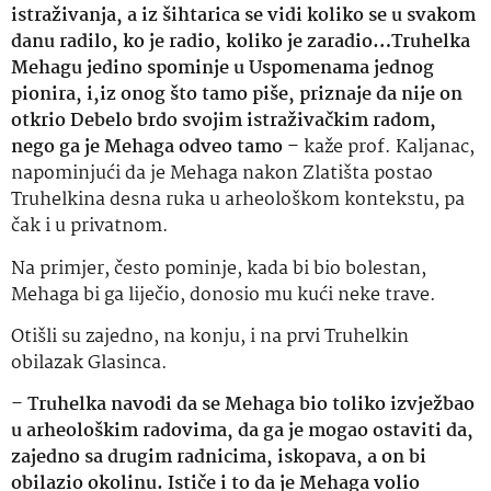
istraživanja, a iz šihtarica se vidi koliko se u svakom
danu radilo, ko je radio, koliko je zaradio…Truhelka
Mehagu jedino spominje u Uspomenama jednog
pionira, i,iz onog što tamo piše, priznaje da nije on
otkrio Debelo brdo svojim istraživačkim radom,
nego ga je Mehaga odveo tamo
– kaže prof. Kaljanac,
napominjući da je Mehaga nakon Zlatišta postao
Truhelkina desna ruka u arheološkom kontekstu, pa
čak i u privatnom.
Na primjer, često pominje, kada bi bio bolestan,
Mehaga bi ga liječio, donosio mu kući neke trave.
Otišli su zajedno, na konju, i na prvi Truhelkin
obilazak Glasinca.
–
Truhelka navodi da se Mehaga bio toliko izvježbao
u arheološkim radovima, da ga je mogao ostaviti da,
zajedno sa drugim radnicima, iskopava, a on bi
obilazio okolinu. Ističe i to da je Mehaga volio