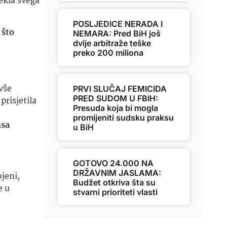
ekla svega
POSLJEDICE NERADA I
 što
NEMARA: Pred BiH još
dvije arbitraže teške
preko 200 miliona
vše
PRVI SLUČAJ FEMICIDA
PRED SUDOM U FBIH:
prisjetila
Presuda koja bi mogla
promijeniti sudsku praksu
nsa
u BiH
.
GOTOVO 24.000 NA
DRŽAVNIM JASLAMA:
jeni,
Budžet otkriva šta su
e u
stvarni prioriteti vlasti