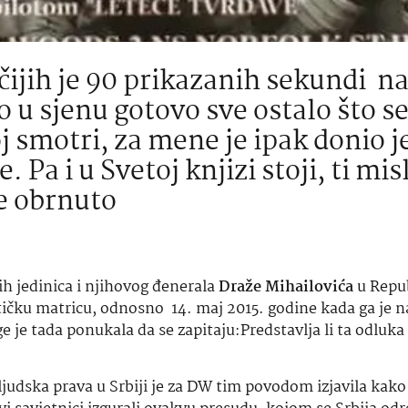
čijih je 90 prikazanih sekundi n
o u sjenu gotovo sve ostalo što s
oj smotri, za mene je ipak donio 
Pa i u Svetoj knjizi stoji, ti mis
se obrnuto
ih jedinica i njihovog đenerala
Draže Mihailovića
u Republ
tičku matricu, odnosno 14. maj 2015. godine kada ga je 
je tada ponukala da se zapitaju:Predstavlja li ta odluka i
judska prava u Srbiji je za DW tim povodom izjavila kako 