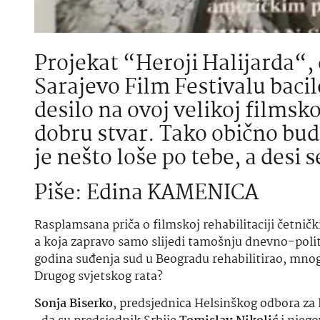
Projekat “Heroji Halijarda“, 
Sarajevo Film Festivalu bacil
desilo na ovoj velikoj filmsk
dobru stvar. Tako obično bude. 
je nešto loše po tebe, a desi 
Piše: Edina KAMENICA
Rasplamsana priča o filmskoj rehabilitaciji četničk
a koja zapravo samo slijedi tamošnju dnevno-poli
godina suđenja sud u Beogradu rehabilitirao, mnoge 
Drugog svjetskog rata?
Sonja Biserko
, predsjednica Helsinškog odbora za l