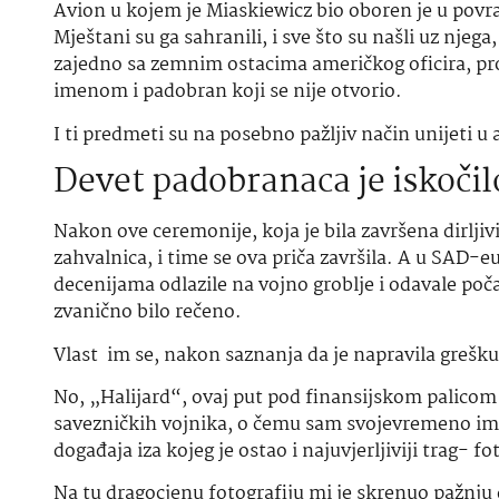
Avion u kojem je Miaskiewicz bio oboren je u povra
Mještani su ga sahranili, i sve što su našli uz njeg
zajedno sa zemnim ostacima američkog oficira, pron
imenom i padobran koji se nije otvorio.
I ti predmeti su na posebno pažljiv način unijeti u 
Devet padobranaca je iskočil
Nakon ove ceremonije, koja je bila završena dirlji
zahvalnica, i time se ova priča završila. A u SAD-e
decenijama odlazile na vojno groblje i odavale po
zvanično bilo rečeno.
Vlast im se, nakon saznanja da je napravila grešku
No, „Halijard“, ovaj put pod finansijskom palicom
savezničkih vojnika, o čemu sam svojevremeno imala
događaja iza kojeg je ostao i najuvjerljiviji trag- fo
Na tu dragocjenu fotografiju mi je skrenuo pažnj