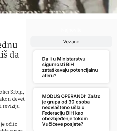
a
Najnovije
e
jednu
Vezano
liš da
Da li u Ministarstvu
sigurnosti BiH
zataškavaju potencijalnu
aferu?
ici Srbiji,
MODUS OPERANDI: Zašto
nakon devet
je grupa od 30 osoba
 reviziju
neovlašteno ušla u
Federaciju BiH kao
obezbjeđenje tokom
je očito
Vučićeve posjete?