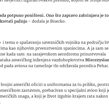
vi savjetnici izgurali ovakvu presudu, kojom se Srbija odr
 sada potpuno poništeni. Ono što zapravo zabrinjava je to
kretali pažnju
– dodala je Biserko.
o i temu o spašavanju savezničkih vojnika na području bi
nicima kao njihovim prvenstvenim spasiocima. A ja sam se 
dine kada sam na sarajevskom aerodromu prisustvovala
tataka američkog inženjera vazduhoplovstva
Miecezysla
 od pada aviona na tamošnje tlo održavala porodica Pehar
brojni američki oficiri u uniformama za tu priliku, postro
 američkom zastavom, prebacivan u specijalni avion koji j
eričkih snaga, a koji je život izgubio krajem rata nakon
.