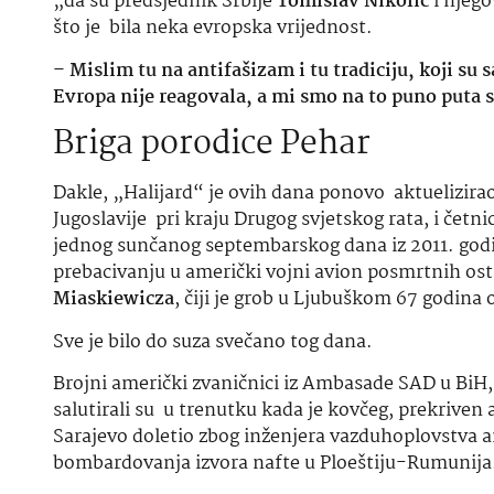
„da su predsjednik Srbije
Tomislav Nikolić
i njego
što je bila neka evropska vrijednost.
–
Mislim tu na antifašizam i tu tradiciju, koji su
Evropa nije reagovala, a mi smo na to puno puta s
Briga porodice Pehar
Dakle, „Halijard“ je ovih dana ponovo aktuelizira
Jugoslavije pri kraju Drugog svjetskog rata, i čet
jednog sunčanog septembarskog dana iz 2011. go
prebacivanju u američki vojni avion posmrtnih os
Miaskiewicza
, čiji je grob u Ljubuškom 67 godina
Sve je bilo do suza svečano tog dana.
Brojni američki zvaničnici iz Ambasade SAD u BiH, 
salutirali su u trenutku kada je kovčeg, prekriven
Sarajevo doletio zbog inženjera vazduhoplovstva am
bombardovanja izvora nafte u Ploeštiju-Rumunija