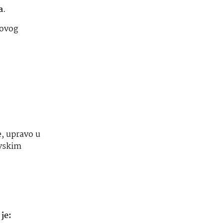
a
.
 ovog
e, upravo u
evskim
je: