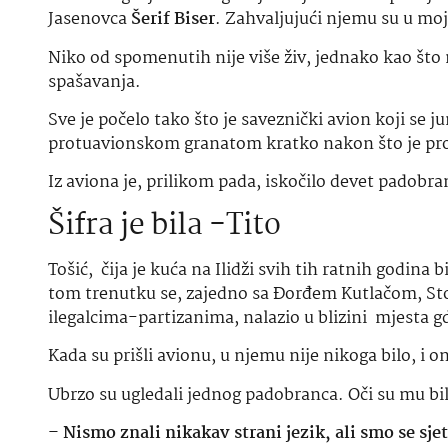
Jasenovca
Šerif Biser
. Zahvaljujući njemu su u moj 
Niko od spomenutih nije više živ, jednako kao što 
spašavanja.
Sve je počelo tako što je saveznički avion koji se
protuavionskom granatom kratko nakon što je proš
Iz aviona je, prilikom pada, iskočilo devet padobra
Šifra je bila -Tito
Tošić, čija je kuća na Ilidži svih tih ratnih godina
tom trenutku se, zajedno sa Đorđem Kutlačom, S
ilegalcima-partizanima, nalazio u blizini mjesta 
Kada su prišli avionu, u njemu nije nikoga bilo, i o
Ubrzo su ugledali jednog padobranca. Oči su mu bi
–
Nismo znali nikakav strani jezik, ali smo se sje