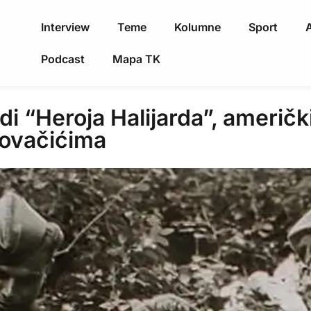
Interview
Teme
Kolumne
Sport
A
Podcast
Mapa TK
“Heroja Halijarda”, američki
Kovačićima