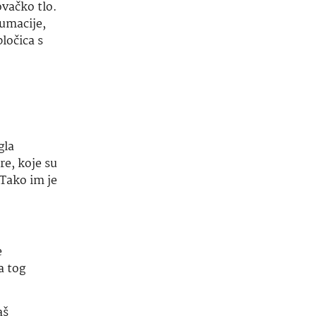
ovačko tlo.
humacije,
ločica s
gla
re, koje su
 Tako im je
e
a tog
aš