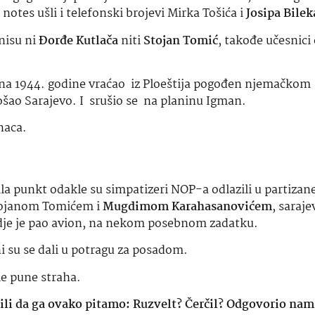
notes ušli i telefonski brojevi Mirka Tošića i
Josipa Bilek
nisu ni
Đorđe Kutlača
niti
Stojan Tomić
, takođe učesnici
 juna 1944. godine vraćao iz Ploeštija pogođen njemačkom
ao Sarajevo. I srušio se na planinu Igman.
naca.
 bila punkt odakle su simpatizeri NOP-a odlazili u partizan
tojanom Tomićem i
Mugdimom Karahasanovićem
, saraj
gdje je pao avion, na nekom posebnom zadatku.
ni su se dali u potragu za posadom.
le pune straha.
tili da ga ovako pitamo: Ruzvelt? Čerčil? Odgovorio nam 