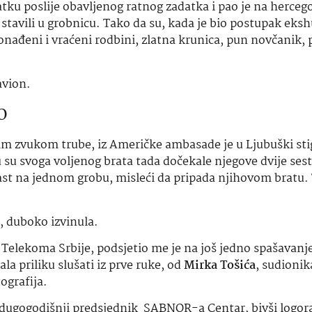
tku poslije obavljenog ratnog zadatka i pao je na herceg
a, stavili u grobnicu. Tako da su, kada je bio postupak eks
ađeni i vraćeni rodbini, zlatna krunica, pun novčanik, p
avion.
o
vim zvukom trube, iz Američke ambasade je u Ljubuški sti
u su svoga voljenog brata tada dočekale njegove dvije sest
čast na jednom grobu, misleći da pripada njihovom bratu.
, duboko izvinula.
 Telekoma Srbije, podsjetio me je na još jedno spašavanj
 priliku slušati iz prve ruke, od
Mirka Tošića
, sudionik
tografija.
u dugogodišnji predsjednik SABNOR-a Centar, bivši logor