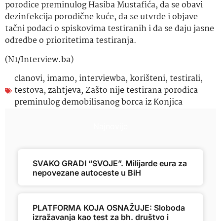
porodice preminulog Hasiba Mustafića, da se obavi
dezinfekcija porodične kuće, da se utvrde i objave
tačni podaci o spiskovima testiranih i da se daju jasne
odredbe o prioritetima testiranja.
(N1/Interview.ba)
clanovi
,
imamo
,
interviewba
,
korišteni
,
testirali
,
testova
,
zahtjeva
,
Zašto nije testirana porodica
preminulog demobilisanog borca iz Konjica
Najnovije
SVAKO GRADI “SVOJE”. Milijarde eura za
nepovezane autoceste u BiH
PLATFORMA KOJA OSNAŽUJE: Sloboda
izražavanja kao test za bh. društvo i