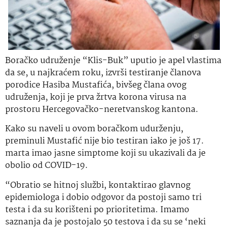
Boračko udruženje “Klis-Buk” uputio je apel vlastima
da se, u najkraćem roku, izvrši testiranje članova
porodice Hasiba Mustafića, bivšeg člana ovog
udruženja, koji je prva žrtva korona virusa na
prostoru Hercegovačko-neretvanskog kantona.
Kako su naveli u ovom boračkom udurženju,
preminuli Mustafić nije bio testiran iako je još 17.
marta imao jasne simptome koji su ukazivali da je
obolio od COVID-19.
“Obratio se hitnoj službi, kontaktirao glavnog
epidemiologa i dobio odgovor da postoji samo tri
testa i da su korišteni po prioritetima. Imamo
saznanja da je postojalo 50 testova i da su se ‘neki