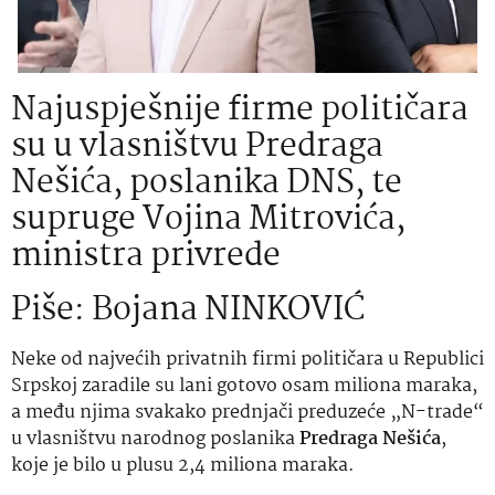
Najuspješnije firme političara
su u vlasništvu Predraga
Nešića, poslanika DNS, te
supruge Vojina Mitrovića,
ministra privrede
Piše: Bojana NINKOVIĆ
Neke od najvećih privatnih firmi političara u Republici
Srpskoj zaradile su lani gotovo osam miliona maraka,
a među njima svakako prednjači preduzeće „N-trade“
u vlasništvu narodnog poslanika
Predraga Nešića
,
koje je bilo u plusu 2,4 miliona maraka.