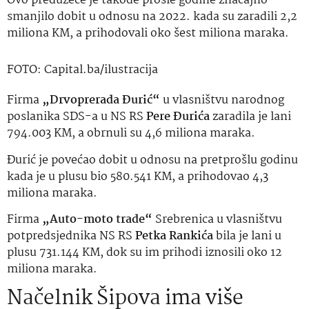
Ovo preduzeće je takođe prošle godine značajno
smanjilo dobit u odnosu na 2022. kada su zaradili 2,2
miliona KM, a prihodovali oko šest miliona maraka.
FOTO: Capital.ba/ilustracija
Firma
„Drvoprerada Đurić“
u vlasništvu narodnog
poslanika SDS-a u NS RS
Pere Đurića
zaradila je lani
794.003 KM, a obrnuli su 4,6 miliona maraka.
Đurić je povećao dobit u odnosu na pretprošlu godinu
kada je u plusu bio 580.541 KM, a prihodovao 4,3
miliona maraka.
Firma
„Auto-moto trade“
Srebrenica u vlasništvu
potpredsjednika NS RS
Petka Rankića
bila je lani u
plusu 731.144 KM, dok su im prihodi iznosili oko 12
miliona maraka.
Načelnik Šipova ima više