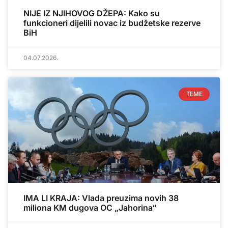
NIJE IZ NJIHOVOG DŽEPA: Kako su
funkcioneri dijelili novac iz budžetske rezerve
BiH
04.07.2026.
TEME
IMA LI KRAJA: Vlada preuzima novih 38
miliona KM dugova OC „Jahorina“