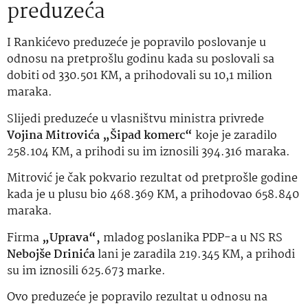
preduzeća
I Rankićevo preduzeće je popravilo poslovanje u
odnosu na pretprošlu godinu kada su poslovali sa
dobiti od 330.501 KM, a prihodovali su 10,1 milion
maraka.
Slijedi preduzeće u vlasništvu ministra privrede
Vojina Mitrovića „Šipad komerc“
koje je zaradilo
258.104 KM, a prihodi su im iznosili 394.316 maraka.
Mitrović je čak pokvario rezultat od pretprošle godine
kada je u plusu bio 468.369 KM, a prihodovao 658.840
maraka.
Firma
„Uprava“,
mladog poslanika PDP-a u NS RS
Nebojše Drinića
lani je zaradila 219.345 KM, a prihodi
su im iznosili 625.673 marke.
Ovo preduzeće je popravilo rezultat u odnosu na