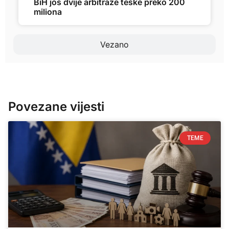
BiH još dvije arbitraže teške preko 200
miliona
Vezano
Povezane vijesti
TEME