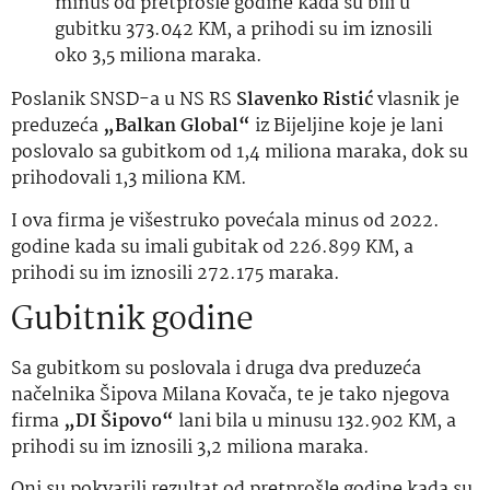
minus od pretprošle godine kada su bili u
gubitku 373.042 KM, a prihodi su im iznosili
oko 3,5 miliona maraka.
Poslanik SNSD-a u NS RS
Slavenko Ristić
vlasnik je
preduzeća
„Balkan Global“
iz Bijeljine koje je lani
poslovalo sa gubitkom od 1,4 miliona maraka, dok su
prihodovali 1,3 miliona KM.
I ova firma je višestruko povećala minus od 2022.
godine kada su imali gubitak od 226.899 KM, a
prihodi su im iznosili 272.175 maraka.
Gubitnik godine
Sa gubitkom su poslovala i druga dva preduzeća
načelnika Šipova Milana Kovača, te je tako njegova
firma
„DI Šipovo“
lani bila u minusu 132.902 KM, a
prihodi su im iznosili 3,2 miliona maraka.
Oni su pokvarili rezultat od pretprošle godine kada su