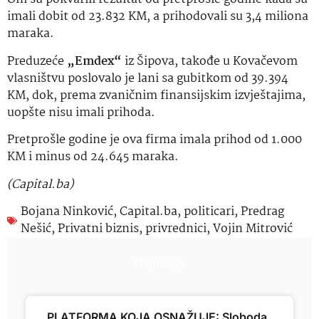
imali dobit od 23.832 KM, a prihodovali su 3,4 miliona
maraka.
Preduzeće
„Emdex“
iz Šipova, takođe u Kovačevom
vlasništvu poslovalo je lani sa gubitkom od 39.394
KM, dok, prema zvaničnim finansijskim izvještajima,
uopšte nisu imali prihoda.
Pretprošle godine je ova firma imala prihod od 1.000
KM i minus od 24.645 maraka.
(Capital.ba)
Bojana Ninković
,
Capital.ba
,
politicari
,
Predrag
Nešić
,
Privatni biznis
,
privrednici
,
Vojin Mitrović
Najnovije
PLATFORMA KOJA OSNAŽUJE: Sloboda