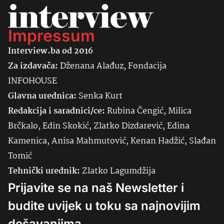
Impressum
Interview.ba od 2016
Za izdavača:
Dženana Alađuz, Fondacija
INFOHOUSE
Glavna urednica:
Senka
Kurt
Redakcija i saradnici/ce:
Rubina Čengić, Milica
Brčkalo, Edin Skokić, Zlatko Dizdarević, Edina
Kamenica, Anisa Mahmutović, Kenan Hadžić, Slađan
Tomić
Tehnički urednik:
Zlatko Lagumdžija
Prijavite se na naš Newsletter i
budite uvijek u toku sa najnovijim
dešavanjima.