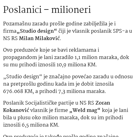
Poslanici – milioneri
Pozamašnu zaradu prošle godine zabilježila je i
firma
„Studio design“
čiji je vlasnik poslanik SPS-a u
NS RS
Milan Milaković
.
Ovo preduzeće koje se bavi reklamama i
propagandom je lani zaradilo 1,1 milion maraka, dok
su mu prihodi iznosili 10,9 miliona KM.
„Studio design“ je značajno povećao zaradu u odnosu
na pretprošlu godinu kada im je dobit iznosila
676.068 KM, a prihodi 7,3 miliona maraka.
Poslanik Socijalističke partije u NS RS
Zoran
Kokanović
vlasnik je firme
„Weld mag“
koja je lani
bila u plusu oko milion maraka, dok su im prihodi
iznosili 6,5 miliona KM.