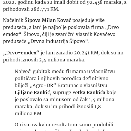
2022. godinu kada su imali dobit od 92.458 maraka, a
prihodovali 286.771 KM.
Načelnik
Šipova Milan Kovač
posjeduje više
preduzeća, a lani je najbolje poslovala firma „Drvo-
emdex“ Šipovo, čiji je zvanični vlasnik Kovačevo
preduzeće „Drvna industrija Šipovo“.
„Drvo-emdex“
je lani zaradio 20.241 KM, dok su im
prihodi iznosili 2,4 miliona maraka.
Najveći gubitak među firmama u vlasništvu
političara i njihovih porodica definitivno
bilježi „Agro-DR“ Bratunac u vlasništvu
Ljiljane Rankić,
supruge
Petka Rankića
koje
je poslovalo sa minusom od čak 1,4 miliona
maraka, dok su im prihodi iznosili 1,8
miliona KM.
Oni su ovakvim rezultatom samo produbili