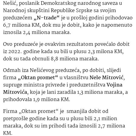
Nešić, poslanik Demokratskog narodnog saveza u
Narodnoj skupštini Republike Srpske sa svojim
preduzećem
„N-trade“
je u prošloj godini prihodovao
6,7 miliona KM, dok mu je dobit, kako je napomenuto
iznosila 2,4 miliona maraka.
Ovo preduzeće je ovakvim rezultatom povećalo dobit
iz 2022. godine kada su bili u plusu 2,3 milona KM,
dok su tada obrnuli 8,8 miliona maraka.
Odmah iza Nešićevog preduzeća, po dobiti, slijedi
firma
„Oktan promet“
u vlasništvu
Nele Mitrović
,
supruge ministra privrede i preduzetništva
Vojina
Mitrovića
, koja je lani zaradila 1,3 miliona maraka, a
prihodovala 1,9 miliona KM.
Firma „Oktan promet“ je smanjila dobit od
pretprošle godine kada su u plusu bili 2,1 milion
maraka, dok su im prihodi tada iznosili 2,7 miliona
KM.