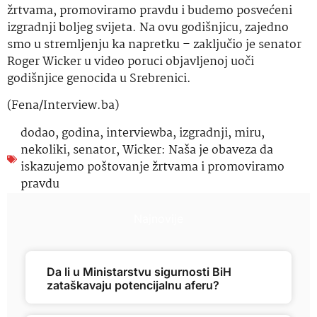
žrtvama, promoviramo pravdu i budemo posvećeni
izgradnji boljeg svijeta. Na ovu godišnjicu, zajedno
smo u stremljenju ka napretku – zaključio je senator
Roger Wicker u video poruci objavljenoj uoči
godišnjice genocida u Srebrenici.
(Fena/Interview.ba)
dodao
,
godina
,
interviewba
,
izgradnji
,
miru
,
nekoliki
,
senator
,
Wicker: Naša je obaveza da
iskazujemo poštovanje žrtvama i promoviramo
pravdu
Najnovije
Da li u Ministarstvu sigurnosti BiH
zataškavaju potencijalnu aferu?