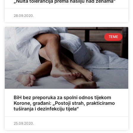
„Nulta tolerancija prema nasilju nad ženama“
28.09.2020.
TEME
BiH bez preporuka za spolni odnos tijekom
Korone, građani: „Postoji strah, prakticiramo
tuširanja i dezinfekciju tijela“
25.09.2020.