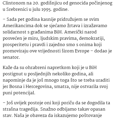
Clintonom na 20. godišnjicu od genocida počinjenog
u Srebrenici u julu 1995. godine.
– Sada pet godina kasnije pridružujem se svim
Amerikancima dok se sjećamo žrtava i izražavamo
solidarnost s građanima BiH. Američki narod
posvećen je miru, ljudskim pravima, demokratiji,
prosperitetu i pravdi i zajedno smo s onima koji
promoviraju ove vrijednosti širom Evrope – dodao je
senator.
Kaže da su ohrabreni napretkom koji je u BiH
postignut u posljednjih nekoliko godina, ali
napominje da je još mnogo toga što se treba uraditi
jer Bosna i Hercegovina, smatra, nije ostvarila svoj
puni potencijal.
– Još uvijek postoje oni koji poriču da se dogodila ta
strašna tragedija. Snažno odbijamo takav opasan
stav. Naša je obaveza da iskazujemo poštovanje