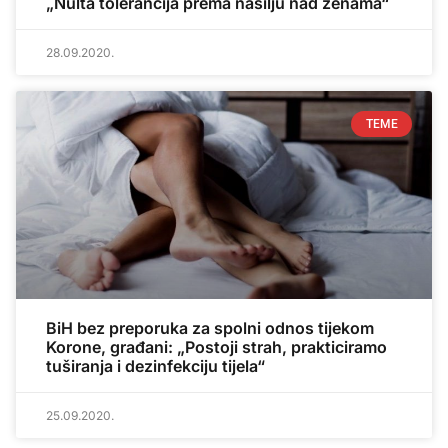
„Nulta tolerancija prema nasilju nad ženama“
28.09.2020.
TEME
BiH bez preporuka za spolni odnos tijekom
Korone, građani: „Postoji strah, prakticiramo
tuširanja i dezinfekciju tijela“
25.09.2020.