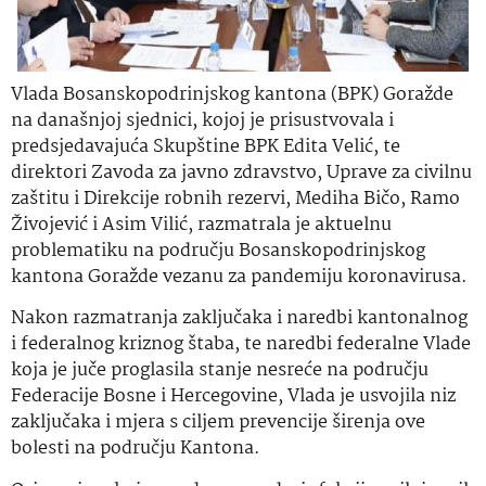
Vlada Bosanskopodrinjskog kantona (BPK) Goražde
na današnjoj sjednici, kojoj je prisustvovala i
predsjedavajuća Skupštine BPK Edita Velić, te
direktori Zavoda za javno zdravstvo, Uprave za civilnu
zaštitu i Direkcije robnih rezervi, Mediha Bičo, Ramo
Živojević i Asim Vilić, razmatrala je aktuelnu
problematiku na području Bosanskopodrinjskog
kantona Goražde vezanu za pandemiju koronavirusa.
Nakon razmatranja zaključaka i naredbi kantonalnog
i federalnog kriznog štaba, te naredbi federalne Vlade
koja je juče proglasila stanje nesreće na području
Federacije Bosne i Hercegovine, Vlada je usvojila niz
zaključaka i mjera s ciljem prevencije širenja ove
bolesti na području Kantona.