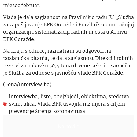
mjesec februar.
Vlada je dala saglasnost na Pravilnik o radu JU „Služba
za zapošljavanje BPK Goražde i Pravilnik o unutrašnjoj
organizaciji i sistematizaciji radnih mjesta u Arhivu
BPK Goražde.
Na kraju sjednice, razmatrani su odgovori na
poslanička pitanja, te data saglasnost Direkciji robnih
rezervi za nabavku 50,4 tona drvene peleti – saopćila
je Služba za odnose s javnošću Vlade BPK Goražde.
(Fena/Interview.ba)
interviewba
,
liste
,
obejzbjedi
,
objektima
,
sredstva
,
svim
,
ulica
,
Vlada BPK usvojila niz mjera s ciljem
prevencije širenja koronavirusa
Najnovije