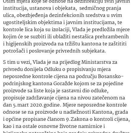
Osim mjera koje se odnose na dezinfekciju svih javnih
institucija, ustanova i objekata, sedmičnog pranja
ulica, obezbjeđenja dezinfekcionih sredstva u svim
ugostiteljskim objektima i javnim institucijama, te
kontrole lica koja su izolaciji, Vlada je predložila mjere
kojim će se suzbiti ili ublažiti nestašica prehrambenih
i higijenskih proizvoda na tržištu kantona te zaštititi
potrošači i poslovanje privrednih subjekata.
S tim u vezi, Vlada je na prijedlog Ministarstva za
privredu donijela Odluku o propisivanju mjera
neposredne kontrole cijena na području Bosansko-
podrinjskog kantona Goražde kojom se za pojedine
proizvode sa liste koja je sastavni dio odluke,
propisuje zadržavanje cijena na nivou zatečenom na
dan 5.mart 2020.godine. Mjere neposredne kontrole
odnose se na proizvode u nadležnosti Kantona, grada
i općine propisane članom 9.Zakona o kontroli cijena,
kao i na ostale osnovne životne namirnice i