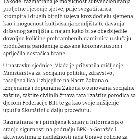
Takođe, razmatrana je mogućnost subvencioniranja
proljetne i jesenje sjetve, prije svega žitarica,
krompira i drugih bitnih usjeva kroz dodjelu sjemena
kao i mogućnost kultivisanja zemljišta te davanja
državnog zemljišta u najam kako bi se obezbijedile
dovoljne količine prehrambenih namirnica u slučaju
produženja pandemije izazvane koronavirusum i
spriječila nestašica hrane.
U nastavku sjednice, Vlada je prihvatila mišljenje
Ministarstva za socijalnu politiku, zdravstvo,
raseljena lica i izbjeglice na Nacrt Zakona o
izmjenama i dopunama Zakona o osnovama socijalne
zaštite, zaštite civilnih žrtava rata i zaštite porodica sa
djecom Federacije BiH te ga kao svoje mišljenje
uputila Skupštini u dalju proceduru.
Razmatrana je i primljena k znanju Informacija o
stanju sigurnosti na području BPK-a Goražde i
aktivnostima iz nadležnosti rada Uprave policije za