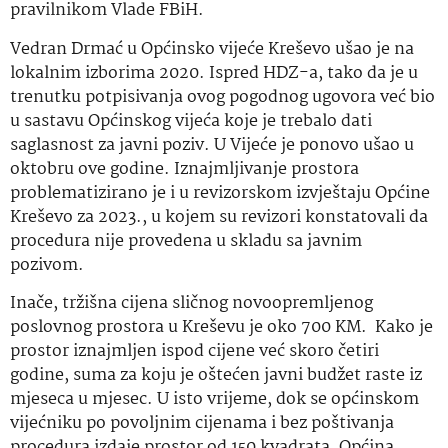
pravilnikom Vlade FBiH.
Vedran Drmać u Općinsko vijeće Kreševo ušao je na
lokalnim izborima 2020. Ispred HDZ-a, tako da je u
trenutku potpisivanja ovog pogodnog ugovora već bio
u sastavu Općinskog vijeća koje je trebalo dati
saglasnost za javni poziv. U Vijeće je ponovo ušao u
oktobru ove godine. Iznajmljivanje prostora
problematizirano je i u revizorskom izvještaju Općine
Kreševo za 2023., u kojem su revizori konstatovali da
procedura nije provedena u skladu sa javnim
pozivom.
Inače, tržišna cijena sličnog novoopremljenog
poslovnog prostora u Kreševu je oko 700 KM. Kako je
prostor iznajmljen ispod cijene već skoro četiri
godine, suma za koju je oštećen javni budžet raste iz
mjeseca u mjesec. U isto vrijeme, dok se općinskom
vijećniku po povoljnim cijenama i bez poštivanja
procedura izdaje prostor od 150 kvadrata, Općina