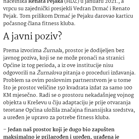
načelnika
Renata Pejaka
(HDZ) u januaru 2021., a
vrpcu su zajednički presjekli Vedran Drmać i Renato
Pejak. Tom prilikom Drmać je Pejaku darovao karticu
počasnog člana fitness kluba.
A javni poziv?
Prema izvorima
Žurnal
a, prostor je dodijeljen bez
javnog poziva, koji se ne može pronaći na stranici
Općine iz tog perioda, a iz ove institucije nisu
odgovorili na
Žurnalova
pitanja o proceduri izdavanja.
Problem sa ovim poslovnim partnerstvom je u tome
što je prostor veličine 150 kvadrata izdat za samo 100
KM mjesečno. Radi se o prostoru nekadašnjeg vojnog
objekta u Kreševu u čiju adaptaciju je prije otvaranja
teretane Općina uložila značajna finansijska sredstva,
a uređen je upravo za potrebe fitness kluba.
–
Jedan naš prostor koji je dugo bio zapušten
maksimalno je prilagođen i uređen, urađena je