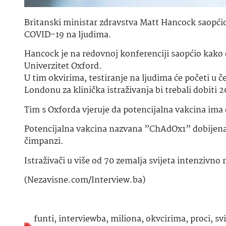
Britanski ministar zdravstva Matt Hancock saopćio 
COVID-19 na ljudima.
Hancock je na redovnoj konferenciji saopćio kako će
Univerzitet Oxford.
U tim okvirima, testiranje na ljudima će početi u č
Londonu za klinička istraživanja bi trebali dobiti 2
Tim s Oxforda vjeruje da potencijalna vakcina ima 
Potencijalna vakcina nazvana ”ChAdOx1” dobijena 
čimpanzi.
Istraživači u više od 70 zemalja svijeta intenzivn
(Nezavisne.com/Interview.ba)
funti
,
interviewba
,
miliona
,
okvcirima
,
proci
,
sv