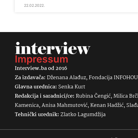
22.02.2022.
Impressum
Interview.ba od 2016
Za izdavača:
Dženana Alađuz, Fondacija INFOHO
Glavna urednica:
Senka
Kurt
Redakcija i saradnici/ce:
Rubina Čengić, Milica Brč
Kamenica, Anisa Mahmutović, Kenan Hadžić, Sla
Tehnički urednik:
Zlatko Lagumdžija