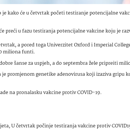
je kako će u četvrtak početi testiranje potencijalne vakc
 preći u fazu testiranja potencijalne vakcine koju je raz
etvrtak, a pored toga Univerzitet Oxford i Imperial Colleg
0 miliona funti.
dobre šanse za uspjeh, a do septembra žele pripreiti mili
je promjenom genetike adenovirusa koji izaziva gripu k
o rade na pronalasku vakcine protiv COVID-19.
ijeta
,
U četvrtak počinje testiranja vakcine protiv COVID1