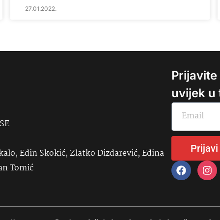
27.01.2022.
Prijavit
uvijek u
USE
Prijavi
kalo, Edin Skokić, Zlatko Dizdarević, Edina
đan Tomić