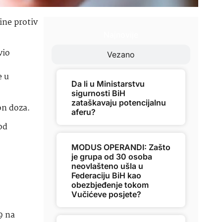
ine protiv
Najnovije
vio
Vezano
e u
Da li u Ministarstvu
sigurnosti BiH
zataškavaju potencijalnu
on doza.
aferu?
od
MODUS OPERANDI: Zašto
je grupa od 30 osoba
neovlašteno ušla u
Federaciju BiH kao
obezbjeđenje tokom
Vučićeve posjete?
9 na