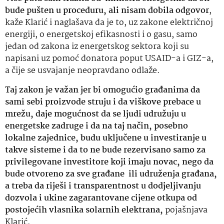
bude pušten u proceduru, ali nisam dobila odgovor
,
kaže Klarić i naglašava da je to, uz zakone električnoj
energiji, o energetskoj efikasnosti i o gasu, samo
jedan od zakona iz energetskog sektora koji su
napisani uz pomoć donatora poput USAID-a i GIZ-a,
a čije se usvajanje neopravdano odlaže.
Taj zakon je važan jer bi omogućio građanima da
sami sebi proizvode struju i da viškove prebace u
mrežu, daje mogućnost da se ljudi udružuju u
energetske zadruge i da na taj način, posebno
lokalne zajednice, budu uključene u investiranje u
takve sisteme i da to ne bude rezervisano samo za
privilegovane investitore koji imaju novac, nego da
bude otvoreno za sve građane ili udruženja građana,
a treba da riješi i transparentnost u dodjeljivanju
dozvola i ukine zagarantovane cijene otkupa od
postojećih vlasnika solarnih elektrana,
pojašnjava
Klarić.