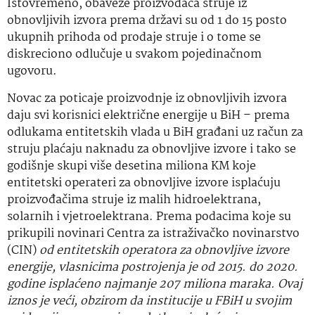
Istovremeno, obaveze proizvođača struje iz
obnovljivih izvora prema državi su od 1 do 15 posto
ukupnih prihoda od prodaje struje i o tome se
diskreciono odlučuje u svakom pojedinačnom
ugovoru.
Novac za poticaje proizvodnje iz obnovljivih izvora
daju svi korisnici električne energije u BiH – prema
odlukama entitetskih vlada u BiH građani uz račun za
struju plaćaju naknadu za obnovljive izvore i tako se
godišnje skupi više desetina miliona KM koje
entitetski operateri za obnovljive izvore isplaćuju
proizvođačima struje iz malih hidroelektrana,
solarnih i vjetroelektrana. Prema podacima koje su
prikupili novinari Centra za istraživačko novinarstvo
(CIN)
od entitetskih operatora za obnovljive izvore
energije, vlasnicima postrojenja je od 2015. do 2020.
godine isplaćeno najmanje 207 miliona maraka. Ovaj
iznos je veći, obzirom da institucije u FBiH u svojim