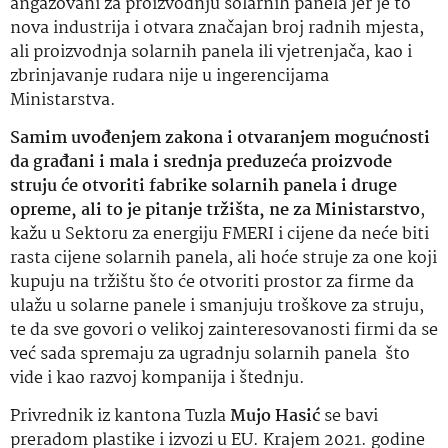
angažovani za proizvodnju solarnih panela jer je to
nova industrija i otvara značajan broj radnih mjesta,
ali proizvodnja solarnih panela ili vjetrenjača, kao i
zbrinjavanje rudara nije u ingerencijama
Ministarstva.
Samim uvođenjem zakona i otvaranjem mogućnosti
da građani i mala i srednja preduzeća proizvode
struju će otvoriti fabrike solarnih panela i druge
opreme, ali to je pitanje tržišta, ne za Ministarstvo
,
kažu u Sektoru za energiju FMERI i cijene da neće biti
rasta cijene solarnih panela, ali hoće struje za one koji
kupuju na tržištu što će otvoriti prostor za firme da
ulažu u solarne panele i smanjuju troškove za struju,
te da sve govori o velikoj zainteresovanosti firmi da se
već sada spremaju za ugradnju solarnih panela što
vide i kao razvoj kompanija i štednju.
Privrednik iz kantona Tuzla
Mujo Hasić
se bavi
preradom plastike i izvozi u EU. Krajem 2021. godine