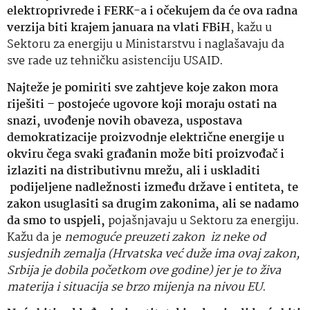
elektroprivrede i FERK-a i očekujem da će ova radna
verzija biti krajem januara na vlati FBiH
, kažu u
Sektoru za energiju u Ministarstvu i naglašavaju da
sve rade uz tehničku asistenciju USAID.
Najteže je pomiriti sve zahtjeve koje zakon mora
riješiti – postojeće ugovore koji moraju ostati na
snazi, uvođenje novih obaveza, uspostava
demokratizacije proizvodnje električne energije u
okviru čega svaki građanin može biti proizvođač i
izlaziti na distributivnu mrežu, ali i uskladiti
podijeljene nadležnosti između države i entiteta, te
zakon usuglasiti sa drugim zakonima, ali se nadamo
da smo to uspjeli,
pojašnjavaju u Sektoru za energiju.
Kažu da je
nemoguće preuzeti zakon iz neke od
susjednih zemalja (Hrvatska već duže ima ovaj zakon,
Srbija je dobila početkom ove godine) jer je to živa
materija i situacija se brzo mijenja na nivou EU
.