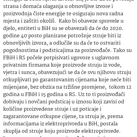
strana i domaća ulaganja u obnovljive izvore i
proizvodnja čiste energije te osiguraju nova radna
mjesta i zaštiti okoliš. Kako bi obaveze sprovele u
djelo, entiteti u BiH su se obavezali da će do 2020.
godine 40 posto planirane potrošnje struje biti iz
obnovljivih izvora, a odlučile su da će to ostvariti
pogodnostima i podsticajima za proizvođače. Tako su
FBiH i RS počele potpisivati ugovore s uglavnom
privatnim firmama koje proizvode struju iz vode,
vjetra i sunca, obavezujući se da će svu njihovu struju
otkupljivati po garantovanim cijenama koje neće biti
mijenjane, bez obzira na tržišne promjene, tokom 12
godina u FBiH i 15 godina u RS. Uz to ti proizvođači
dobivaju i novčani podsticaj u iznosu koji zavisi od
količine proizvedene struje i uz poticaje i
zagarantovane otkupne cijene, ta struja je, prema
informacijama iz elektroprivreda u BiH, postala
skuplja od struje koju proizvode elektroprivrede.