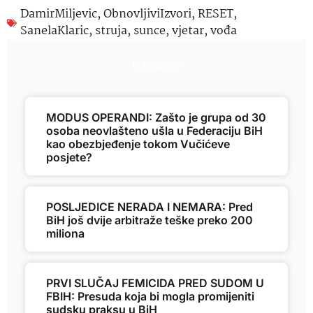
DamirMiljevic
,
ObnovljiviIzvori
,
RESET
,
SanelaKlaric
,
struja
,
sunce
,
vjetar
,
vođa
Najnovije
MODUS OPERANDI: Zašto je grupa od 30
osoba neovlašteno ušla u Federaciju BiH
kao obezbjeđenje tokom Vučićeve
posjete?
POSLJEDICE NERADA I NEMARA: Pred
BiH još dvije arbitraže teške preko 200
miliona
PRVI SLUČAJ FEMICIDA PRED SUDOM U
FBIH: Presuda koja bi mogla promijeniti
sudsku praksu u BiH