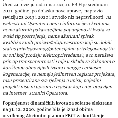
Ured za reviziju rada institucija u FBiH je sredinom
2021. godine, po dolasku nove uprave, napravio
reviziju za 2019 i 2020 i utvrdio niz nepravilnosti:
na
web-strani Operatera nema informacije o kvotama,
nema ažurnih pokazateljima popunjenosti kvota za
svaki tip postrojenja, nema ažurirani spisak
kvalifikovanih proizvođača/investitora koji su dobili
status privilegovanog/potencijalno privilegovanog (to
su oni koji prodaju elektroprivredama), a to narušava
princip transparentnosti i nije u skladu sa Zakonom o
korištenju obnovljivih izvora energije i efikasne
kogeneracije, te nemaju jedinstven registar projekata,
nisu prezentirana sva rješenja o upisu, pojedini
projekti nisu ni upisani u registar koji i nije objavljen
na internet-stranici Operatora
.
Popunjenost dinamičkih kvota za solarne elektrane
na 31. 12. 2020. godine bila je iznad obima
utvrđenog Akcionim planom FBiH za korištenje