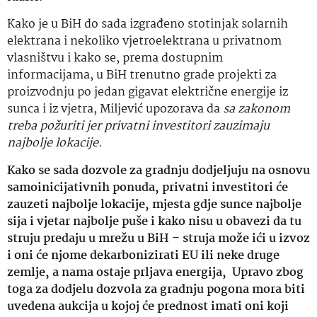
Kako je u BiH do sada izgrađeno stotinjak solarnih
elektrana i nekoliko vjetroelektrana u privatnom
vlasništvu i kako se, prema dostupnim
informacijama, u BiH trenutno grade projekti za
proizvodnju po jedan gigavat električne energije iz
sunca i iz vjetra, Miljević upozorava da
sa zakonom
treba požuriti jer privatni investitori zauzimaju
najbolje lokacije.
Kako se sada dozvole za gradnju dodjeljuju na osnovu
samoinicijativnih ponuda, privatni investitori će
zauzeti najbolje lokacije, mjesta gdje sunce najbolje
sija i vjetar najbolje puše i kako nisu u obavezi da tu
struju predaju u mrežu u BiH – struja može ići u izvoz
i oni će njome dekarbonizirati EU ili neke druge
zemlje, a nama ostaje prljava energija, Upravo zbog
toga za dodjelu dozvola za gradnju pogona mora biti
uvedena aukcija u kojoj će prednost imati oni koji