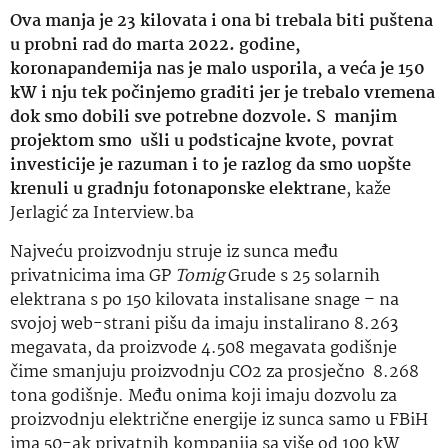
Ova manja je 23 kilovata i ona bi trebala biti puštena
u probni rad do marta 2022. godine,
koronapandemija nas je malo usporila, a veća je 150
kW i nju tek počinjemo graditi jer je trebalo vremena
dok smo dobili sve potrebne dozvole. S manjim
projektom smo ušli u podsticajne kvote, povrat
investicije je razuman i to je razlog da smo uopšte
krenuli u gradnju fotonaponske elektrane
, kaže
Jerlagić za Interview.ba
Najveću proizvodnju struje iz sunca među
privatnicima ima GP
Tomig
Grude s 25 solarnih
elektrana s po 150 kilovata instalisane snage – na
svojoj web-strani pišu da imaju instalirano 8.263
megavata, da proizvode 4.508 megavata godišnje
čime smanjuju proizvodnju CO2 za prosječno 8.268
tona godišnje. Među onima koji imaju dozvolu za
proizvodnju električne energije iz sunca samo u FBiH
ima 50-ak privatnih kompanija sa više od 100 kW