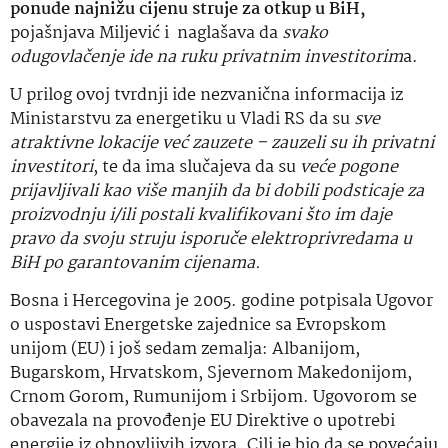
ponude najnižu cijenu struje za otkup u BiH,
pojašnjava Miljević i naglašava da
svako
odugovlačenje ide na ruku privatnim investitorim
a.
U prilog ovoj tvrdnji ide nezvanična informacija iz
Ministarstvu za energetiku u Vladi RS da su
sve
atraktivne lokacije već zauzete – zauzeli su ih privatni
investitori
, te da ima slučajeva da su
veće pogone
prijavljivali kao više manjih da bi dobili podsticaje za
proizvodnju i/ili postali kvalifikovani što im daje
pravo da svoju struju isporuče elektroprivredama u
BiH po garantovanim cijenama.
Bosna i Hercegovina je 2005. godine potpisala Ugovor
o uspostavi Energetske zajednice sa Evropskom
unijom (EU) i još sedam zemalja: Albanijom,
Bugarskom, Hrvatskom, Sjevernom Makedonijom,
Crnom Gorom, Rumunijom i Srbijom. Ugovorom se
obavezala na provođenje EU Direktive o upotrebi
energije iz obnovljivih izvora. Cilj je bio da se povećaju