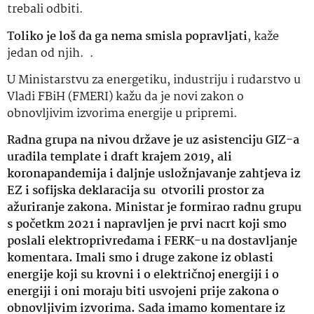
trebali odbiti.
Toliko je loš da ga nema smisla popravljati
, kaže
jedan od njih. .
U Ministarstvu za energetiku, industriju i rudarstvo u
Vladi FBiH (FMERI) kažu da je novi zakon o
obnovljivim izvorima energije u pripremi.
Radna grupa na nivou države je uz asistenciju GIZ-a
uradila template i draft krajem 2019, ali
koronapandemija i daljnje usložnjavanje zahtjeva iz
EZ i sofijska deklaracija su otvorili prostor za
ažuriranje zakona. Ministar je formirao radnu grupu
s početkm 2021 i napravljen je prvi nacrt koji smo
poslali elektroprivredama i FERK-u na dostavljanje
komentara. Imali smo i druge zakone iz oblasti
energije koji su krovni i o električnoj energiji i o
energiji i oni moraju biti usvojeni prije zakona o
obnovljivim izvorima. Sada imamo komentare iz