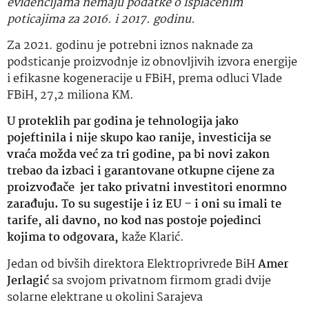
evidencijama nemaju podatke o isplaćenim
poticajima za 2016. i 2017. godinu.
Za 2021. godinu je potrebni iznos naknade za
podsticanje proizvodnje iz obnovljivih izvora energije
i efikasne kogeneracije u FBiH, prema odluci Vlade
FBiH, 27,2 miliona KM.
U proteklih par godina je tehnologija jako
pojeftinila i nije skupo kao ranije, investicija se
vraća možda već za tri godine, pa bi novi zakon
trebao da izbaci i garantovane otkupne cijene za
proizvođače jer tako privatni investitori enormno
zarađuju. To su sugestije i iz EU – i oni su imali te
tarife, ali davno, no kod nas postoje pojedinci
kojima to odgovara,
kaže Klarić.
Jedan od bivših direktora Elektroprivrede BiH
Amer
Jerlagić
sa svojom privatnom firmom gradi dvije
solarne elektrane u okolini Sarajeva