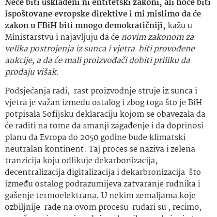
Neće biti usklađeni ni entitetski zakoni, ali hoće biti
ispoštovane evropske direktive i mi mislimo da će
zakon u FBiH biti mnogo demokratičniji,
kažu u
Ministarstvu i najavljuju da će
novim zakonom za
velika postrojenja iz sunca i vjetra biti provođene
aukcije, a da će mali proizvođači dobiti priliku da
prodaju višak.
Podsjećanja radi, rast proizvodnje struje iz sunca i
vjetra je važan između ostalog i zbog toga što je BiH
potpisala Sofijsku deklaraciju kojom se obavezala da
će raditi na tome da smanji zagađenje i da doprinosi
planu da Evropa do 2050 godine bude klimatski
neutralan kontinent. Taj proces se naziva i zelena
tranzicija koju odlikuje dekarbonizacija,
decentralizacija digitalizacija i dekarbronizacija što
između ostalog podrazumijeva zatvaranje rudnika i
gašenje termoelektrana. U nekim zemaljama koje
ozbiljnije rade na ovom procesu rudari su , recimo,