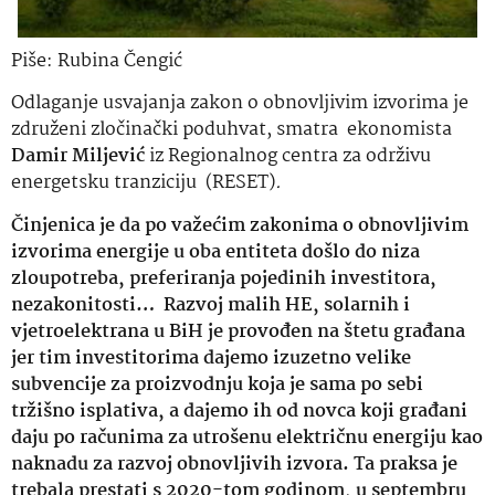
Piše: Rubina Čengić
Odlaganje usvajanja zakon o obnovljivim izvorima je
združeni zločinački poduhvat, smatra ekonomista
Damir Miljević
iz Regionalnog centra za održivu
energetsku tranziciju (RESET)
.
Činjenica je da po važećim zakonima o obnovljivim
izvorima energije u oba entiteta došlo do niza
zloupotreba, preferiranja pojedinih investitora,
nezakonitosti… Razvoj malih HE, solarnih i
vjetroelektrana u BiH je provođen na štetu građana
jer tim investitorima dajemo izuzetno velike
subvencije za proizvodnju koja je sama po sebi
tržišno isplativa, a dajemo ih od novca koji građani
daju po računima za utrošenu električnu energiju kao
naknadu za razvoj obnovljivih izvora. Ta praksa je
trebala prestati s 2020-tom godinom, u septembru