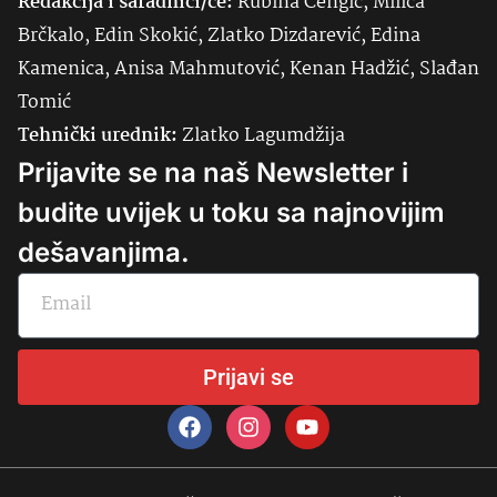
Redakcija i saradnici/ce:
Rubina Čengić, Milica
Brčkalo, Edin Skokić, Zlatko Dizdarević, Edina
Kamenica, Anisa Mahmutović, Kenan Hadžić, Slađan
Tomić
Tehnički urednik:
Zlatko Lagumdžija
Prijavite se na naš Newsletter i
budite uvijek u toku sa najnovijim
dešavanjima.
Prijavi se