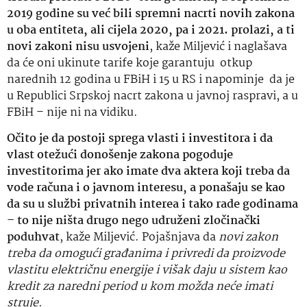
2019 godine su već bili spremni nacrti novih zakona
u oba entiteta, ali cijela 2020, pa i 2021. prolazi, a ti
novi zakoni nisu usvojeni
, kaže Miljević i naglašava
da će oni ukinute tarife koje garantuju otkup
narednih 12 godina u FBiH i 15 u RS i napominje da je
u Republici Srpskoj nacrt zakona u javnoj raspravi, a u
FBiH – nije ni na vidiku.
Očito je da postoji sprega vlasti i investitora i da
vlast otežući donošenje zakona pogoduje
investitorima jer ako imate dva aktera koji treba da
vode računa i o javnom interesu, a ponašaju se kao
da su u službi privatnih interea i tako rade godinama
– to nije ništa drugo nego udruženi zločinački
poduhvat
, kaže Miljević. Pojašnjava da
novi zakon
treba da omogući građanima i privredi da proizvode
vlastitu električnu energije i višak daju u sistem kao
kredit za naredni period u kom možda neće imati
struje.