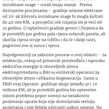
instalisane snage – ostali imaju manje. Prema
dostupnim procjenama – gradnje solarne elektrane
od 20-ak kilovata instalisane snage bi mogla koštati
do 40.000 KM, a prosječni rok trajanja im je veći od
25 godina. O isplativosti gradnje govori i činjenica da
je proteklih par godina pala cijena solarnih panela, ali
skočila cijena struje na tržištu i da će i dalje rasti,
pogotovo ove iz sunca i vjetra.
Najodgovorniji za zakonite procese u ovoj oblasti – za
evidenciju, otkup od privatnih proizvođača i isporuku
električne energije iz obnovljivih izvora
elektroprivredama u BiH su entitetski operatori za
obnovljive izvore i efikasnu kogeneraciju. Samo u
FBiH ovaj Operater godišnje skupi između 50 i 70
miliona KM, ali je proteklih godina bio opterećen
nizom problema poput sumnji na nezakonito
poslovanje uprave koja nije dozvoljavala reviziju
poslovanja i nije željela odstupiti nakon smjene. No