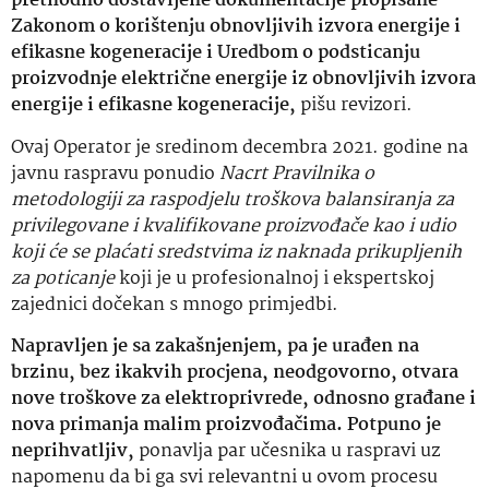
prethodno dostavljene dokumentacije propisane
Zakonom o korištenju obnovljivih izvora energije i
efikasne kogeneracije i Uredbom o podsticanju
proizvodnje električne energije iz obnovljivih izvora
energije i efikasne kogeneracije,
pišu revizori.
Ovaj Operator je sredinom decembra 2021. godine na
javnu raspravu ponudio
Nacrt Pravilnika o
metodologiji za raspodjelu troškova balansiranja za
privilegovane i kvalifikovane proizvođače kao i udio
koji će se plaćati sredstvima iz naknada prikupljenih
za poticanje
koji je u profesionalnoj i ekspertskoj
zajednici dočekan s mnogo primjedbi.
Napravljen je sa zakašnjenjem, pa je urađen na
brzinu, bez ikakvih procjena, neodgovorno, otvara
nove troškove za elektroprivrede, odnosno građane i
nova primanja malim proizvođačima. Potpuno je
neprihvatljiv,
ponavlja par učesnika u raspravi uz
napomenu da bi ga svi relevantni u ovom procesu