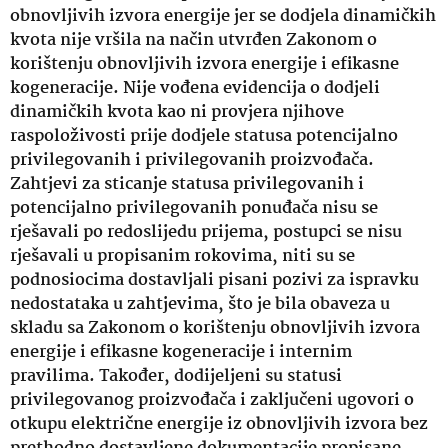
obnovljivih izvora energije jer se dodjela dinamičkih
kvota nije vršila na način utvrđen Zakonom o
korištenju obnovljivih izvora energije i efikasne
kogeneracije. Nije vođena evidencija o dodjeli
dinamičkih kvota kao ni provjera njihove
raspoloživosti prije dodjele statusa potencijalno
privilegovanih i privilegovanih proizvođača.
Zahtjevi za sticanje statusa privilegovanih i
potencijalno privilegovanih ponuđača nisu se
rješavali po redoslijedu prijema, postupci se nisu
rješavali u propisanim rokovima, niti su se
podnosiocima dostavljali pisani pozivi za ispravku
nedostataka u zahtjevima, što je bila obaveza u
skladu sa Zakonom o korištenju obnovljivih izvora
energije i efikasne kogeneracije i internim
pravilima. Također, dodijeljeni su statusi
privilegovanog proizvođača i zaključeni ugovori o
otkupu električne energije iz obnovljivih izvora bez