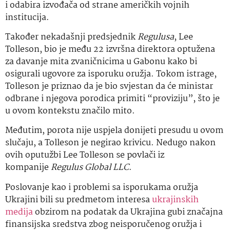
i odabira izvođača od strane američkih vojnih
institucija.
Također nekadašnji predsjednik
Regulusa
, Lee
Tolleson, bio je među 22 izvršna direktora optužena
za davanje mita zvaničnicima u Gabonu kako bi
osigurali ugovore za isporuku oružja. Tokom istrage,
Tolleson je priznao da je bio svjestan da će ministar
odbrane i njegova porodica primiti “proviziju”, što je
u ovom kontekstu značilo mito.
Međutim, porota nije uspjela donijeti presudu u ovom
slučaju, a Tolleson je negirao krivicu. Nedugo nakon
ovih oputužbi Lee Tolleson se povlači iz
kompanije
Regulus Global LLC
.
Poslovanje kao i problemi sa isporukama oružja
Ukrajini bili su predmetom interesa
ukrajinskih
medija
obzirom na podatak da Ukrajina gubi značajna
finansijska sredstva zbog neisporučenog oružja i