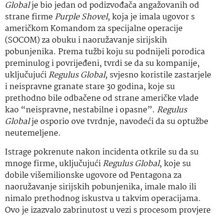
Global
je bio jedan od podizvođača angažovanih od
strane firme
Purple Shovel
, koja je imala ugovor s
američkom Komandom za specijalne operacije
(SOCOM) za obuku i naoružavanje sirijskih
pobunjenika. Prema tužbi koju su podnijeli porodica
preminulog i povrijeđeni, tvrdi se da su kompanije,
uključujući
Regulus Global
, svjesno koristile zastarjele
i neispravne granate stare 30 godina, koje su
prethodno bile odbačene od strane američke vlade
kao “neispravne, nestabilne i opasne”.
Regulus
Global
je osporio ove tvrdnje, navodeći da su optužbe
neutemeljene.
Istrage pokrenute nakon incidenta otkrile su da su
mnoge firme, uključujući
Regulus Global
, koje su
dobile višemilionske ugovore od Pentagona za
naoružavanje sirijskih pobunjenika, imale malo ili
nimalo prethodnog iskustva u takvim operacijama.
Ovo je izazvalo zabrinutost u vezi s procesom provjere