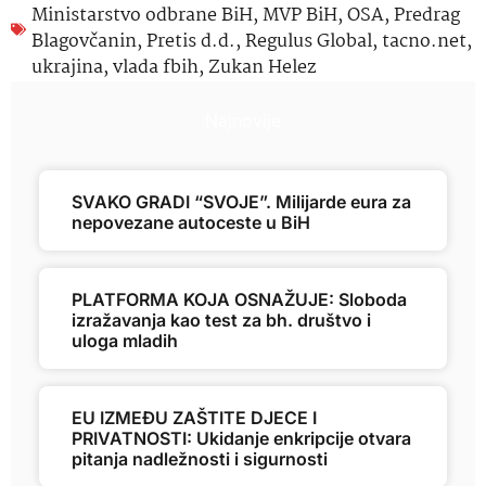
Ministarstvo odbrane BiH
,
MVP BiH
,
OSA
,
Predrag
Blagovčanin
,
Pretis d.d.
,
Regulus Global
,
tacno.net
,
ukrajina
,
vlada fbih
,
Zukan Helez
Najnovije
SVAKO GRADI “SVOJE”. Milijarde eura za
nepovezane autoceste u BiH
PLATFORMA KOJA OSNAŽUJE: Sloboda
izražavanja kao test za bh. društvo i
uloga mladih
EU IZMEĐU ZAŠTITE DJECE I
PRIVATNOSTI: Ukidanje enkripcije otvara
pitanja nadležnosti i sigurnosti