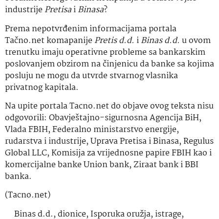
industrije
Pretisa
i
Binasa
?
Prema nepotvrđenim informacijama portala
Tačno.net komapanije
Pretis d.d.
i
Binas d.d.
u ovom
trenutku imaju operativne probleme sa bankarskim
poslovanjem obzirom na činjenicu da banke sa kojima
posluju ne mogu da utvrde stvarnog vlasnika
privatnog kapitala.
Na upite portala Tacno.net do objave ovog teksta nisu
odgovorili: Obavještajno-sigurnosna Agencija BiH,
Vlada FBIH, Federalno ministarstvo energije,
rudarstva i industrije, Uprava Pretisa i Binasa, Regulus
Global LLC, Komisija za vrijednosne papire FBIH kao i
komercijalne banke Union bank, Ziraat bank i BBI
banka.
(Tacno.net)
Binas d.d.
,
dionice
,
Isporuka oružja
,
istrage
,