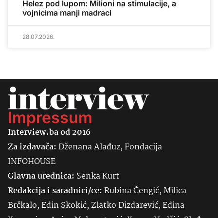
Helez pod lupom: Milioni na stimulacije, a
vojnicima manji madraci
28.07.2026.
Impressum
Interview.ba od 2016
Za izdavača:
Dženana Alađuz, Fondacija
INFOHOUSE
Glavna urednica:
Senka
Kurt
Redakcija i saradnici/ce:
Rubina Čengić, Milica
Brčkalo, Edin Skokić, Zlatko Dizdarević, Edina