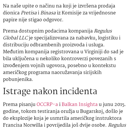
Na naše upite o načinu na koji je izvršena prodaja
dionica
Pretisa
i
Binasa
iz Komisije za vrijednosne
papire nije stigao odgovor.
Prema dostupnim podacima kompanija
Regulus
Global LLC
je specijalizovana za nabavku, logistiku i
distribuciju odbrambenih proizvoda i usluga.
Međutim kompanija registrovana u Virginiji do sad je
bila uključena u nekoliko kontroverzi povezanih s
izvođenjem vojnih ugovora, posebno u kontekstu
američkog programa naoružavanja sirijskih
pobunjenika.
Istrage nakon incidenta
Prema pisanju
OCCRP-a
i
Balkan Insighta
u junu 2015.
godine, tokom testiranja oružja u Bugarskoj, došlo je
do eksplozije koja je usmrtila američkog instruktora
Francisa Norwilla i povrijedila još dvije osobe.
Regulus