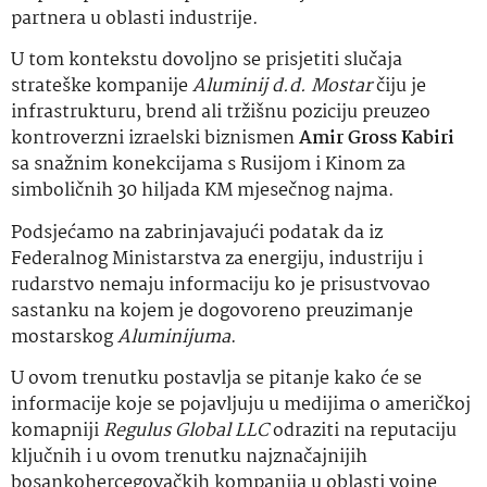
partnera u oblasti industrije.
U tom kontekstu dovoljno se prisjetiti slučaja
strateške kompanije
Aluminij d.d. Mostar
čiju je
infrastrukturu, brend ali tržišnu poziciju preuzeo
kontroverzni izraelski biznismen
Amir Gross Kabiri
sa snažnim konekcijama s Rusijom i Kinom za
simboličnih 30 hiljada KM mjesečnog najma.
Podsjećamo na zabrinjavajući podatak da iz
Federalnog Ministarstva za energiju, industriju i
rudarstvo nemaju informaciju ko je prisustvovao
sastanku na kojem je dogovoreno preuzimanje
mostarskog
Aluminijuma
.
U ovom trenutku postavlja se pitanje kako će se
informacije koje se pojavljuju u medijima o američkoj
komapniji
Regulus Global LLC
odraziti na reputaciju
ključnih i u ovom trenutku najznačajnijih
bosankohercegovačkih kompanija u oblasti vojne