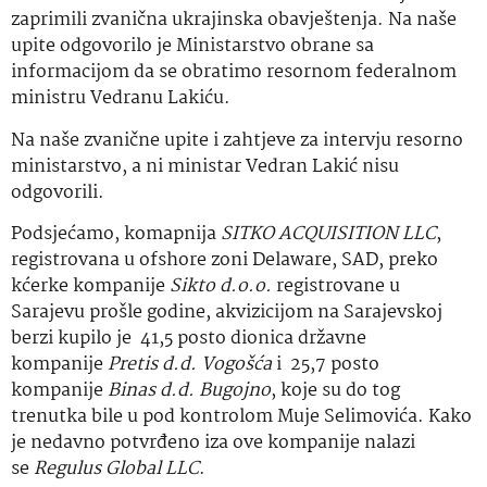
zaprimili zvanična ukrajinska obavještenja. Na naše
upite odgovorilo je Ministarstvo obrane sa
informacijom da se obratimo resornom federalnom
ministru Vedranu Lakiću.
Na naše zvanične upite i zahtjeve za intervju resorno
ministarstvo, a ni ministar Vedran Lakić nisu
odgovorili.
Podsjećamo, komapnija
SITKO ACQUISITION LLC
,
registrovana u ofshore zoni Delaware, SAD, preko
kćerke kompanije
Sikto d.o.o.
registrovane u
Sarajevu prošle godine, akvizicijom na Sarajevskoj
berzi kupilo je 41,5 posto dionica državne
kompanije
Pretis d.d. Vogošća
i 25,7 posto
kompanije
Binas d.d. Bugojno
, koje su do tog
trenutka bile u pod kontrolom Muje Selimovića. Kako
je nedavno potvrđeno iza ove kompanije nalazi
se
Regulus Global LLC
.