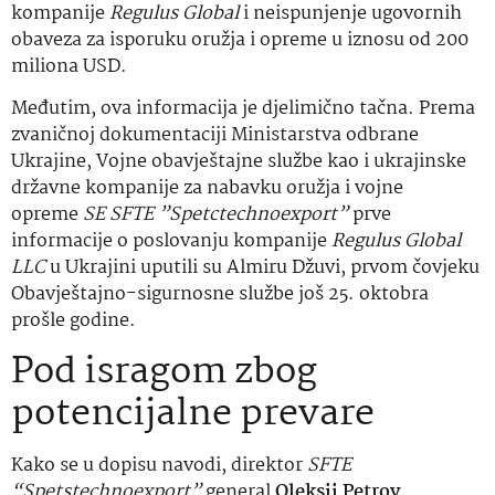
kompanije
Regulus Global
i neispunjenje ugovornih
obaveza za isporuku oružja i opreme u iznosu od 200
miliona USD.
Međutim, ova informacija je djelimično tačna. Prema
zvaničnoj dokumentaciji Ministarstva odbrane
Ukrajine, Vojne obavještajne službe kao i ukrajinske
državne kompanije za nabavku oružja i vojne
opreme
SE SFTE ”Spetctechnoexport”
prve
informacije o poslovanju kompanije
Regulus Global
LLC
u Ukrajini uputili su Almiru Džuvi, prvom čovjeku
Obavještajno-sigurnosne službe još 25. oktobra
prošle godine.
Pod isragom zbog
potencijalne prevare
Kako se u dopisu navodi, direktor
SFTE
“Spetstechnoexport”
general
Oleksii Petrov