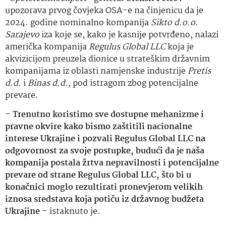
upozorava prvog čovjeka OSA-e na činjenicu da je
2024. godine nominalno kompanija
Sikto d.o.o.
Sarajevo
iza koje se, kako je kasnije potvrđeno, nalazi
američka kompanija
Regulus Global LLC
koja je
akvizicijom preuzela dionice u strateškim državnim
kompanijama iz oblasti namjenske industrije
Pretis
d.d.
i
Binas d.d.,
pod istragom zbog potencijalne
prevare.
–
Trenutno koristimo sve dostupne mehanizme i
pravne okvire kako bismo zaštitili nacionalne
interese Ukrajine i pozvali Regulus Global LLC na
odgovornost za svoje postupke, budući da je naša
kompanija postala žrtva nepravilnosti i potencijalne
prevare od strane Regulus Global LLC, što bi u
konačnici moglo rezultirati pronevjerom velikih
iznosa sredstava koja potiču iz državnog budžeta
Ukrajine
– istaknuto je.