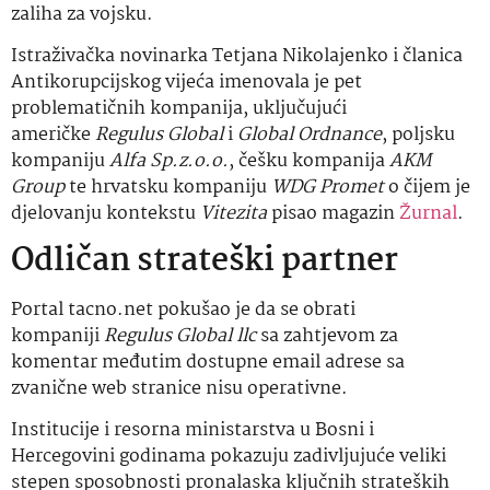
zaliha za vojsku.
Istraživačka novinarka Tetjana Nikolajenko i članica
Antikorupcijskog vijeća imenovala je pet
problematičnih kompanija, uključujući
američke
Regulus Global
i
Global Ordnance
, poljsku
kompaniju
Alfa Sp.z.o.o.
, češku kompanija
AKM
Group
te hrvatsku kompaniju
WDG Promet
o čijem je
djelovanju kontekstu
Vitezita
pisao magazin
Žurnal
.
Odličan strateški partner
Portal tacno.net pokušao je da se obrati
kompaniji
Regulus Global llc
sa zahtjevom za
komentar međutim dostupne email adrese sa
zvanične web stranice nisu operativne.
Institucije i resorna ministarstva u Bosni i
Hercegovini godinama pokazuju zadivljujuće veliki
stepen sposobnosti pronalaska ključnih strateških