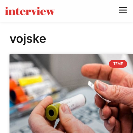
vojske
TEME