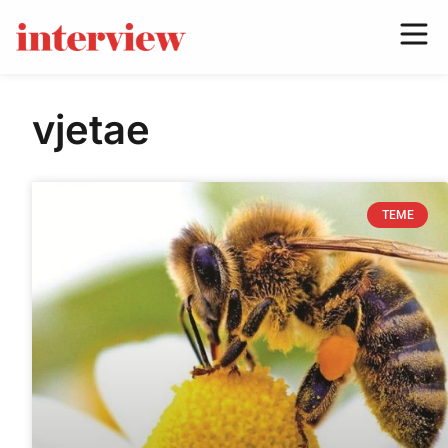
vjetae
TEME