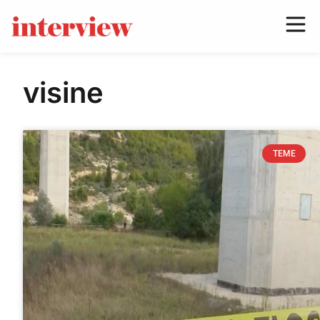
visine
TEME