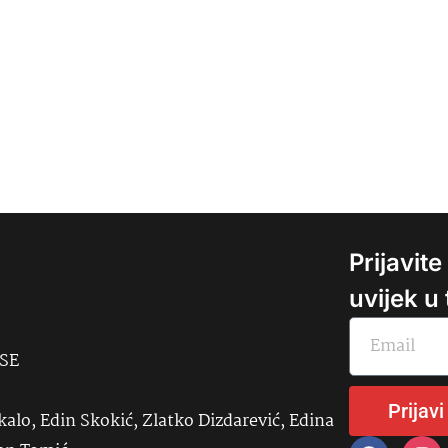
Prijavit
uvijek u
USE
Prijavi
kalo, Edin Skokić, Zlatko Dizdarević, Edina