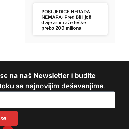
POSLJEDICE NERADA I
NEMARA: Pred BiH još
dvije arbitraže teške
preko 200 miliona
e se na naš Newsletter i budite
 toku sa najnovijim dešavanjima.
 se