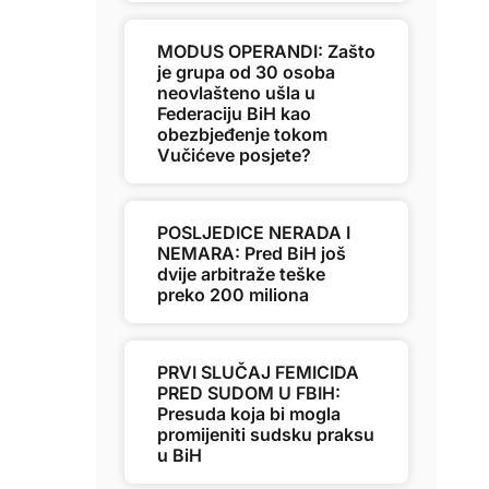
MODUS OPERANDI: Zašto
je grupa od 30 osoba
neovlašteno ušla u
Federaciju BiH kao
obezbjeđenje tokom
Vučićeve posjete?
POSLJEDICE NERADA I
NEMARA: Pred BiH još
dvije arbitraže teške
preko 200 miliona
PRVI SLUČAJ FEMICIDA
PRED SUDOM U FBIH:
Presuda koja bi mogla
promijeniti sudsku praksu
u BiH