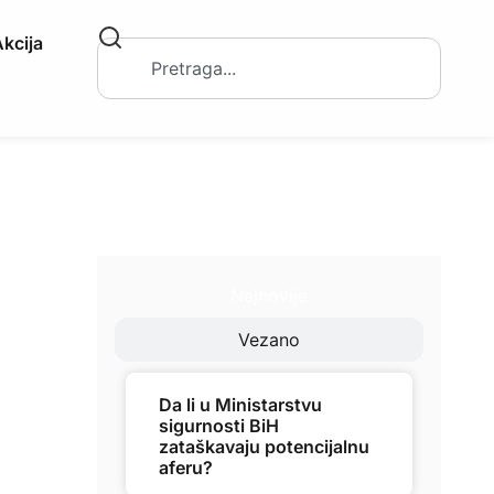
kcija
Najnovije
Vezano
Da li u Ministarstvu
sigurnosti BiH
zataškavaju potencijalnu
aferu?