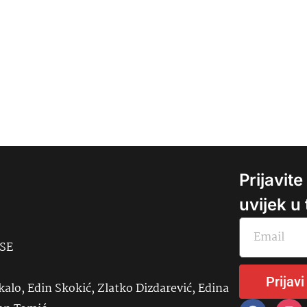
Prijavit
uvijek u
USE
Prijavi
kalo, Edin Skokić, Zlatko Dizdarević, Edina