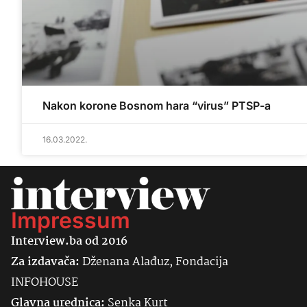
Nakon korone Bosnom hara “virus” PTSP-a
16.03.2022.
Impressum
Interview.ba od 2016
Za izdavača:
Dženana Alađuz, Fondacija
INFOHOUSE
Glavna urednica:
Senka
Kurt