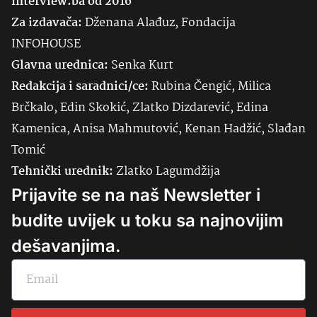
Interview.ba od 2016
Za izdavača:
Dženana Alađuz, Fondacija
INFOHOUSE
Glavna urednica:
Senka
Kurt
Redakcija i saradnici/ce:
Rubina Čengić, Milica
Brčkalo, Edin Skokić, Zlatko Dizdarević, Edina
Kamenica, Anisa Mahmutović, Kenan Hadžić, Slađan
Tomić
Tehnički urednik:
Zlatko Lagumdžija
Prijavite se na naš Newsletter i
budite uvijek u toku sa najnovijim
dešavanjima.