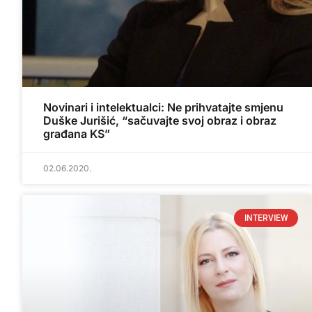
Novinari i intelektualci: Ne prihvatajte smjenu
Duške Jurišić, “sačuvajte svoj obraz i obraz
građana KS”
02.06.2020.
INTERVIEW