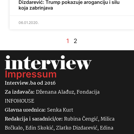
Dizdarević: Trump pokazuje aroganciju i silu
koja zabrinjava
06.01.2020.
1
2
Impressum
Interview.ba od 2016
Za izdavača:
Dženana Alađuz, Fondacija
INFOHOUSE
Glavna urednica:
Senka
Kurt
Redakcija i saradnici/ce:
Rubina Čengić, Milica
Brčkalo, Edin Skokić, Zlatko Dizdarević, Edina