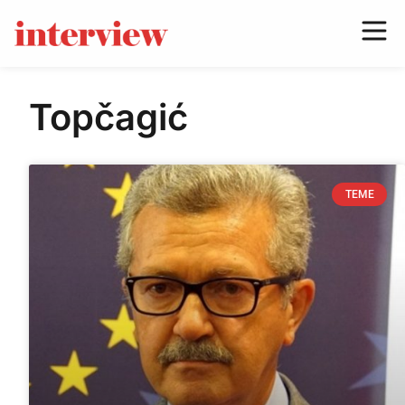
Topčagić
TEME