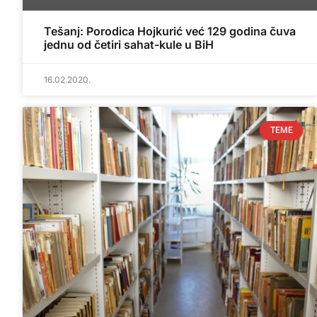
Tešanj: Porodica Hojkurić već 129 godina čuva
jednu od četiri sahat-kule u BiH
16.02.2020.
TEME