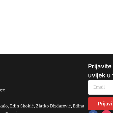
Prijavit
uvijek u
USE
Prijavi
kalo, Edin Skokić, Zlatko Dizdarević, Edina