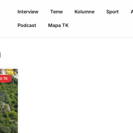
Interview
Teme
Kolumne
Sport
A
Podcast
Mapa TK
a
U TK