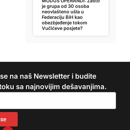
MODUS OPERANDI: Zašto
je grupa od 30 osoba
neovlašteno ušla u
Federaciju BiH kao
obezbjeđenje tokom
Vučićeve posjete?
e se na naš Newsletter i budite
 toku sa najnovijim dešavanjima.
 se