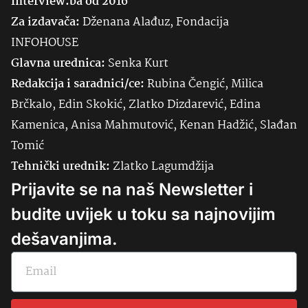
Interview.ba od 2016
Za izdavača:
Dženana Alađuz, Fondacija
INFOHOUSE
Glavna urednica:
Senka
Kurt
Redakcija i saradnici/ce:
Rubina Čengić, Milica
Brčkalo, Edin Skokić, Zlatko Dizdarević, Edina
Kamenica, Anisa Mahmutović, Kenan Hadžić, Slađan
Tomić
Tehnički urednik:
Zlatko Lagumdžija
Prijavite se na naš Newsletter i
budite uvijek u toku sa najnovijim
dešavanjima.