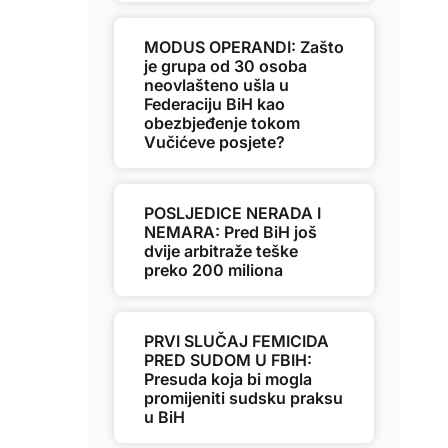
MODUS OPERANDI: Zašto
je grupa od 30 osoba
neovlašteno ušla u
Federaciju BiH kao
obezbjeđenje tokom
Vučićeve posjete?
POSLJEDICE NERADA I
NEMARA: Pred BiH još
dvije arbitraže teške
preko 200 miliona
PRVI SLUČAJ FEMICIDA
PRED SUDOM U FBIH:
Presuda koja bi mogla
promijeniti sudsku praksu
u BiH