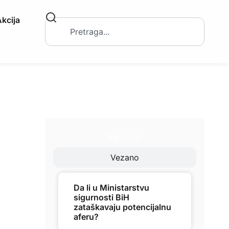
kcija
Najnovije
Vezano
Da li u Ministarstvu
sigurnosti BiH
zataškavaju potencijalnu
aferu?