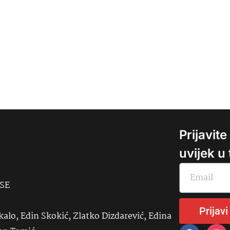
Prijavit
uvijek u
USE
Prijavi
kalo, Edin Skokić, Zlatko Dizdarević, Edina