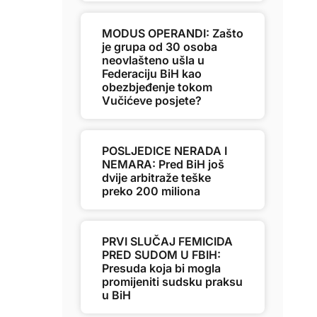
MODUS OPERANDI: Zašto
je grupa od 30 osoba
neovlašteno ušla u
Federaciju BiH kao
obezbjeđenje tokom
Vučićeve posjete?
POSLJEDICE NERADA I
NEMARA: Pred BiH još
dvije arbitraže teške
preko 200 miliona
PRVI SLUČAJ FEMICIDA
PRED SUDOM U FBIH:
Presuda koja bi mogla
promijeniti sudsku praksu
u BiH