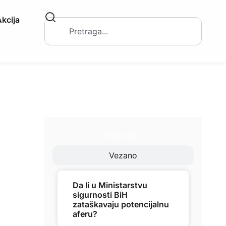
kcija
Najnovije
Vezano
Da li u Ministarstvu
sigurnosti BiH
zataškavaju potencijalnu
aferu?