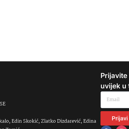
Prijavit
uvijek u
USE
Prijavi
kalo, Edin Skokić, Zlatko Dizdarević, Edina