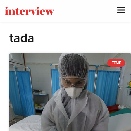
tada
TEME