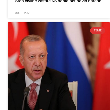
Štab civilne zaštite KS donio pet novih naredbi
30.03.2020.
TEME