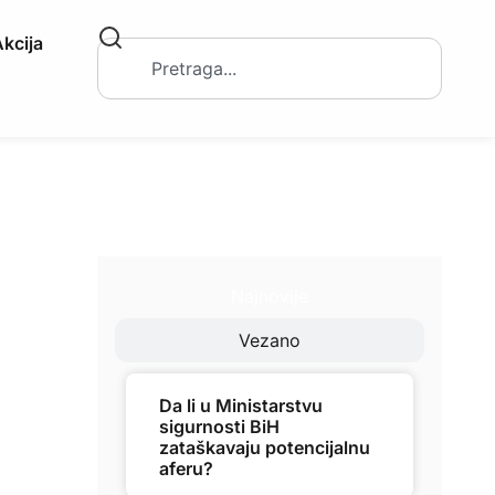
kcija
Najnovije
Vezano
Da li u Ministarstvu
sigurnosti BiH
zataškavaju potencijalnu
aferu?