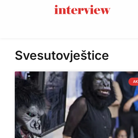
Svesutovještice
AK