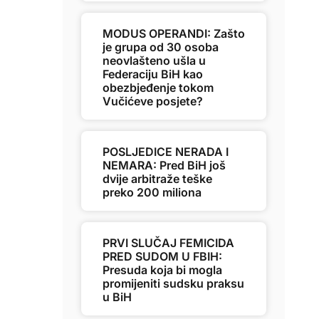
MODUS OPERANDI: Zašto
je grupa od 30 osoba
neovlašteno ušla u
Federaciju BiH kao
obezbjeđenje tokom
Vučićeve posjete?
POSLJEDICE NERADA I
NEMARA: Pred BiH još
dvije arbitraže teške
preko 200 miliona
PRVI SLUČAJ FEMICIDA
PRED SUDOM U FBIH:
Presuda koja bi mogla
promijeniti sudsku praksu
u BiH