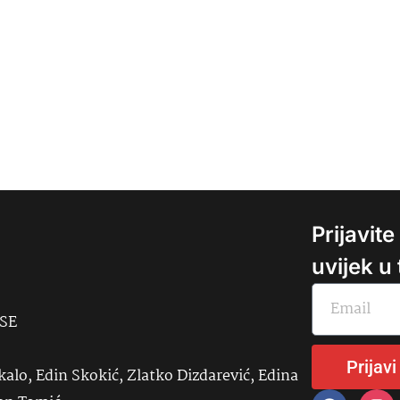
Prijavit
uvijek u
USE
Prijavi
kalo, Edin Skokić, Zlatko Dizdarević, Edina