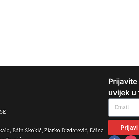
Prijavit
uvijek u
USE
Prijavi
kalo, Edin Skokić, Zlatko Dizdarević, Edina