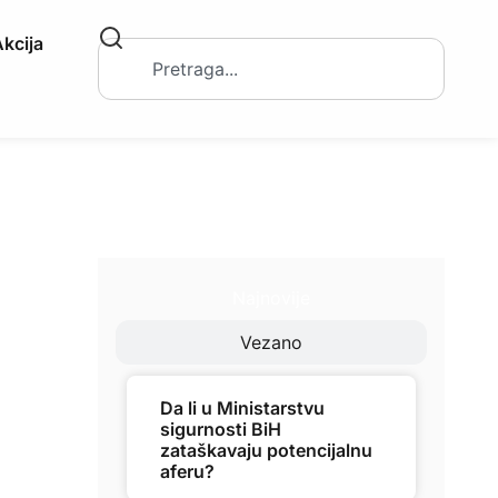
kcija
Najnovije
Vezano
Da li u Ministarstvu
sigurnosti BiH
zataškavaju potencijalnu
aferu?