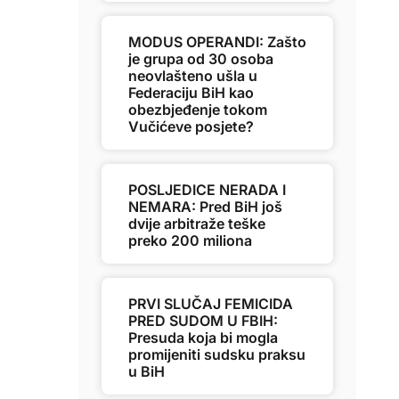
MODUS OPERANDI: Zašto
je grupa od 30 osoba
neovlašteno ušla u
Federaciju BiH kao
obezbjeđenje tokom
Vučićeve posjete?
POSLJEDICE NERADA I
NEMARA: Pred BiH još
dvije arbitraže teške
preko 200 miliona
PRVI SLUČAJ FEMICIDA
PRED SUDOM U FBIH:
Presuda koja bi mogla
promijeniti sudsku praksu
u BiH