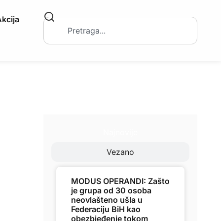
kcija
Najnovije
Vezano
MODUS OPERANDI: Zašto
je grupa od 30 osoba
neovlašteno ušla u
Federaciju BiH kao
obezbjeđenje tokom