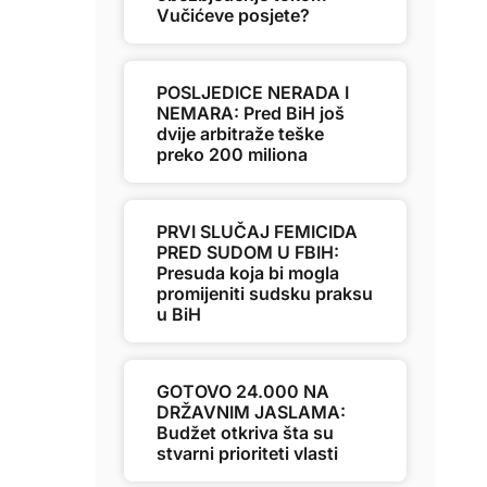
Vučićeve posjete?
POSLJEDICE NERADA I
NEMARA: Pred BiH još
dvije arbitraže teške
preko 200 miliona
PRVI SLUČAJ FEMICIDA
PRED SUDOM U FBIH:
Presuda koja bi mogla
promijeniti sudsku praksu
u BiH
GOTOVO 24.000 NA
DRŽAVNIM JASLAMA:
Budžet otkriva šta su
stvarni prioriteti vlasti