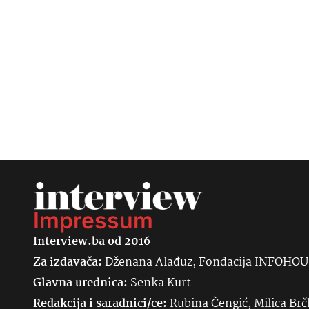
Impressum
Interview.ba od 2016
Za izdavača:
Dženana Alađuz, Fondacija INFOHO
Glavna urednica:
Senka
Kurt
Redakcija i saradnici/ce:
Rubina Čengić, Milica Brč