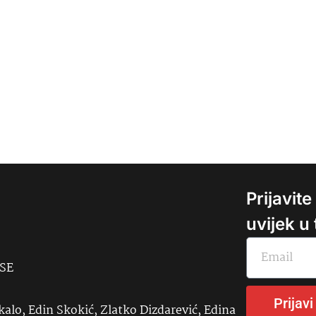
Prijavit
uvijek u
USE
Prijavi
kalo, Edin Skokić, Zlatko Dizdarević, Edina