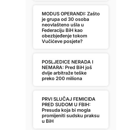
MODUS OPERANDI: Zašto
je grupa od 30 osoba
neovlašteno ušla u
Federaciju BiH kao
obezbjeđenje tokom
Vučićeve posjete?
POSLJEDICE NERADA I
NEMARA: Pred BiH još
dvije arbitraže teške
preko 200 miliona
PRVI SLUČAJ FEMICIDA
PRED SUDOM U FBIH:
Presuda koja bi mogla
promijeniti sudsku praksu
u BiH