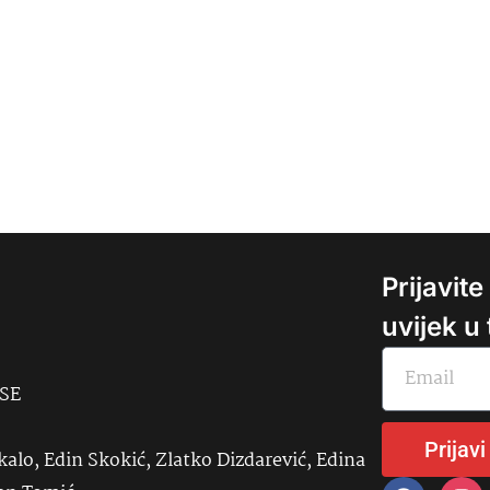
Prijavit
uvijek u
USE
Prijavi
kalo, Edin Skokić, Zlatko Dizdarević, Edina