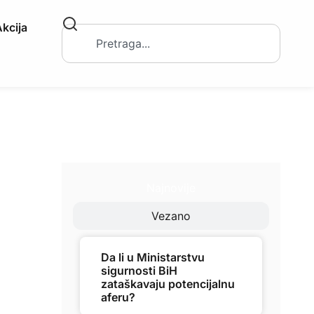
kcija
Najnovije
Vezano
Da li u Ministarstvu
sigurnosti BiH
zataškavaju potencijalnu
aferu?