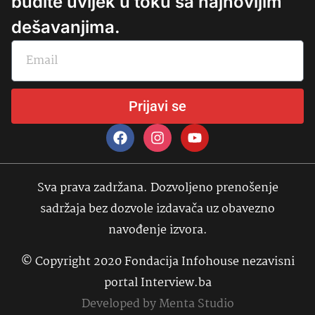
budite uvijek u toku sa najnovijim
dešavanjima.
Prijavi se
Sva prava zadržana. Dozvoljeno prenošenje
sadržaja bez dozvole izdavača uz obavezno
navođenje izvora.
© Copyright 2020 Fondacija Infohouse nezavisni
portal Interview.ba
Developed by
Menta Studio