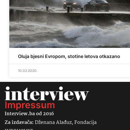
Oluja bjesni Evropom, stotine letova otkazano
10.02.2020.
Impressum
Interview.ba od 2016
Za izdavača:
Dženana Alađuz, Fondacija