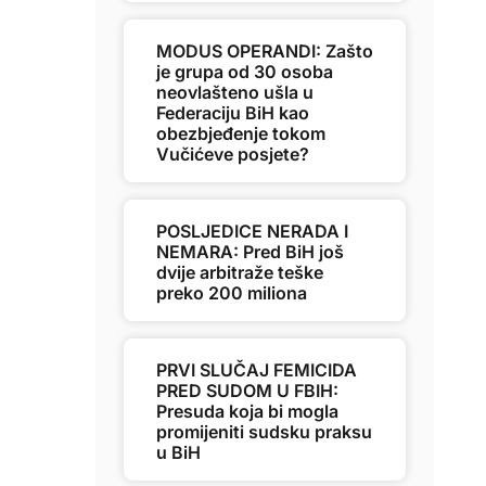
MODUS OPERANDI: Zašto
je grupa od 30 osoba
neovlašteno ušla u
Federaciju BiH kao
obezbjeđenje tokom
Vučićeve posjete?
POSLJEDICE NERADA I
NEMARA: Pred BiH još
dvije arbitraže teške
preko 200 miliona
PRVI SLUČAJ FEMICIDA
PRED SUDOM U FBIH:
Presuda koja bi mogla
promijeniti sudsku praksu
u BiH