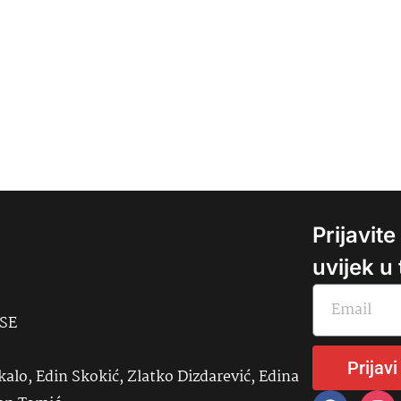
Prijavit
uvijek u
USE
Prijavi
kalo, Edin Skokić, Zlatko Dizdarević, Edina