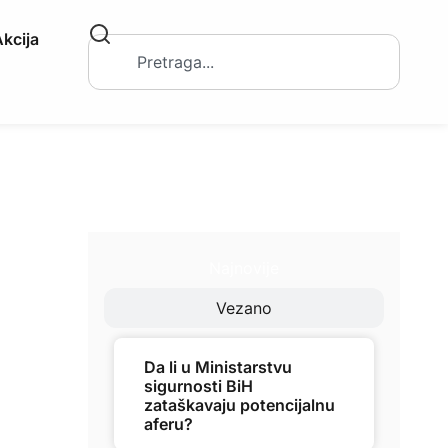
kcija
Najnovije
Vezano
Da li u Ministarstvu
sigurnosti BiH
zataškavaju potencijalnu
aferu?