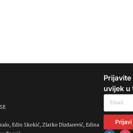
Prijavit
uvijek u
USE
Prijavi
kalo, Edin Skokić, Zlatko Dizdarević, Edina