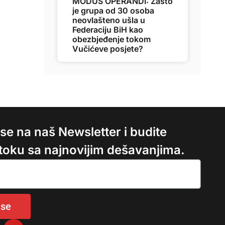
MODUS OPERANDI: Zašto
je grupa od 30 osoba
neovlašteno ušla u
Federaciju BiH kao
obezbjeđenje tokom
Vučićeve posjete?
e se na naš Newsletter i budite
 toku sa najnovijim dešavanjima.
 se