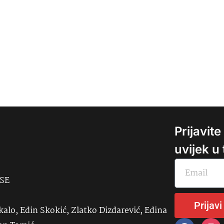
Prijavit
uvijek u
USE
Prijavi
kalo, Edin Skokić, Zlatko Dizdarević, Edina