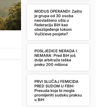
MODUS OPERANDI: Zašto
je grupa od 30 osoba
neovlašteno ušla u
Federaciju BiH kao
obezbjeđenje tokom
Vučićeve posjete?
POSLJEDICE NERADA I
NEMARA: Pred BiH još
dvije arbitraže teške
preko 200 miliona
PRVI SLUČAJ FEMICIDA
PRED SUDOM U FBIH:
Presuda koja bi mogla
promijeniti sudsku praksu
u BiH