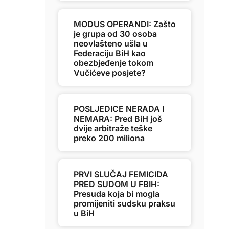
MODUS OPERANDI: Zašto
je grupa od 30 osoba
neovlašteno ušla u
Federaciju BiH kao
obezbjeđenje tokom
Vučićeve posjete?
POSLJEDICE NERADA I
NEMARA: Pred BiH još
dvije arbitraže teške
preko 200 miliona
PRVI SLUČAJ FEMICIDA
PRED SUDOM U FBIH:
Presuda koja bi mogla
promijeniti sudsku praksu
u BiH