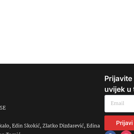
Prijavit
uvijek u
USE
Prijavi
kalo, Edin Skokić, Zlatko Dizdarević, Edina