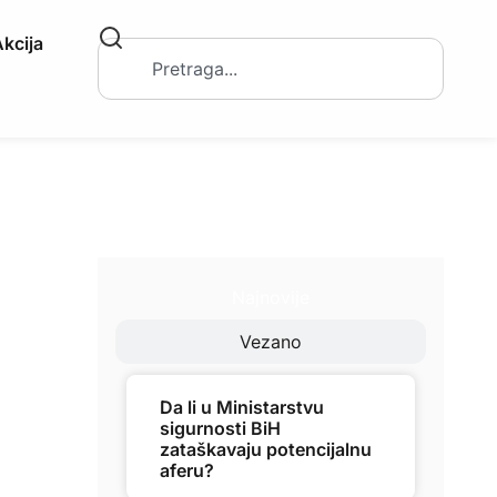
kcija
Najnovije
Vezano
Da li u Ministarstvu
sigurnosti BiH
zataškavaju potencijalnu
aferu?