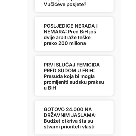
Vučićeve posjete?
POSLJEDICE NERADA I
NEMARA: Pred BiH još
dvije arbitraže teške
preko 200 miliona
PRVI SLUČAJ FEMICIDA
PRED SUDOM U FBIH:
Presuda koja bi mogla
promijeniti sudsku praksu
u BiH
GOTOVO 24.000 NA
DRŽAVNIM JASLAMA:
Budžet otkriva šta su
stvarni prioriteti vlasti