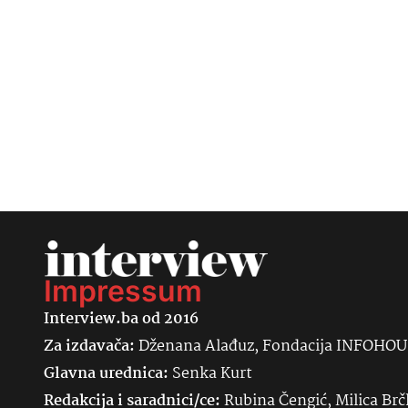
Impressum
Interview.ba od 2016
Za izdavača:
Dženana Alađuz, Fondacija INFOHO
Glavna urednica:
Senka
Kurt
Redakcija i saradnici/ce:
Rubina Čengić, Milica Brč