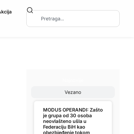
kcija
Najnovije
Vezano
MODUS OPERANDI: Zašto
je grupa od 30 osoba
neovlašteno ušla u
Federaciju BiH kao
obezbjeđenje tokom