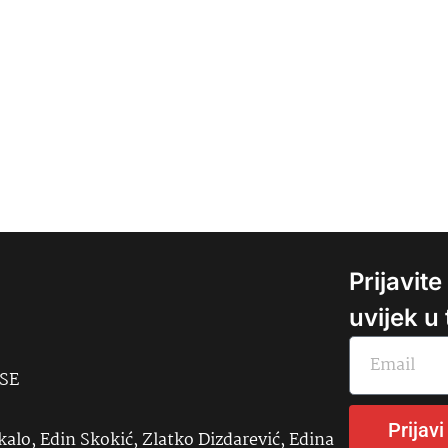
Prijavit
uvijek u
USE
Prijavi
kalo, Edin Skokić, Zlatko Dizdarević, Edina