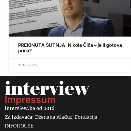
PREKINUTA ŠUTNJA: Nikola Čiča – je li gotova
priča?
25.06.2025.
Impressum
Interview.ba od 2016
Za izdavača:
Dženana Alađuz, Fondacija
INFOHOUSE