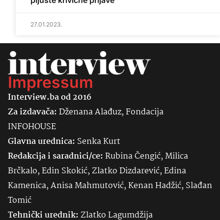
pljušte krivične prijave
27.01.2023.
Impressum
Interview.ba od 2016
Za izdavača:
Dženana Alađuz, Fondacija
INFOHOUSE
Glavna urednica:
Senka
Kurt
Redakcija i saradnici/ce:
Rubina Čengić, Milica
Brčkalo, Edin Skokić, Zlatko Dizdarević, Edina
Kamenica, Anisa Mahmutović, Kenan Hadžić, Slađan
Tomić
Tehnički urednik:
Zlatko Lagumdžija