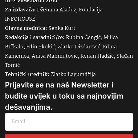
Interview.ba od 2016
Za izdavača:
Dženana Alađuz, Fondacija
INFOHOUSE
Glavna urednica:
Senka
Kurt
Redakcija i saradnici/ce:
Rubina Čengić, Milica
Brčkalo, Edin Skokić, Zlatko Dizdarević, Edina
Kamenica, Anisa Mahmutović, Kenan Hadžić, Slađan
Tomić
Tehnički urednik:
Zlatko Lagumdžija
Prijavite se na naš Newsletter i
budite uvijek u toku sa najnovijim
dešavanjima.