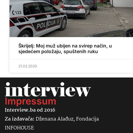
Škrijelj: Moj muž ubijen na svirep način, u
sjedećem položaju, spuštenih ruku
21.02.2020.
Impressum
Interview.ba od 2016
Za izdavača:
Dženana Alađuz, Fondacija
INFOHOUSE