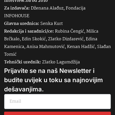
Interview.ba od 2016
Za izdavača:
Dženana Alađuz, Fondacija
INFOHOUSE
Glavna urednica:
Senka
Kurt
Redakcija i saradnici/ce:
Rubina Čengić, Milica
Brčkalo, Edin Skokić, Zlatko Dizdarević, Edina
Kamenica, Anisa Mahmutović, Kenan Hadžić, Slađan
Tomić
Tehnički urednik:
Zlatko Lagumdžija
Prijavite se na naš Newsletter i
budite uvijek u toku sa najnovijim
dešavanjima.