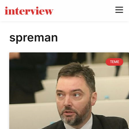
spreman
TEME