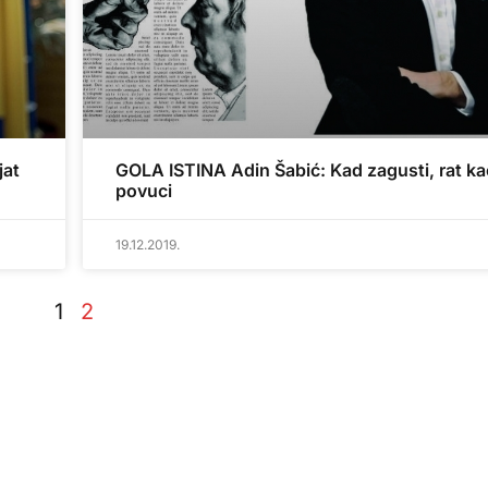
jat
GOLA ISTINA Adin Šabić: Kad zagusti, rat ka
povuci
19.12.2019.
1
2