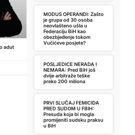
MODUS OPERANDI: Zašto
je grupa od 30 osoba
neovlašteno ušla u
Federaciju BiH kao
obezbjeđenje tokom
Vučićeve posjete?
o adut
POSLJEDICE NERADA I
NEMARA: Pred BiH još
dvije arbitraže teške
preko 200 miliona
PRVI SLUČAJ FEMICIDA
PRED SUDOM U FBIH:
Presuda koja bi mogla
promijeniti sudsku praksu
u BiH