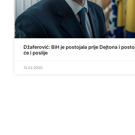
Džaferović: BiH je postojala prije Dejtona i posto
će i poslije
12.02.2020.