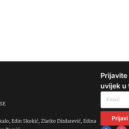
Prijavit
uvijek u
USE
Prijavi
kalo, Edin Skokić, Zlatko Dizdarević, Edina