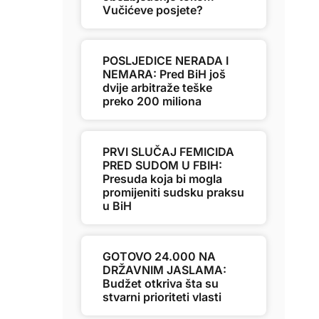
Vučićeve posjete?
POSLJEDICE NERADA I
NEMARA: Pred BiH još
dvije arbitraže teške
preko 200 miliona
PRVI SLUČAJ FEMICIDA
PRED SUDOM U FBIH:
Presuda koja bi mogla
promijeniti sudsku praksu
u BiH
GOTOVO 24.000 NA
DRŽAVNIM JASLAMA:
Budžet otkriva šta su
stvarni prioriteti vlasti