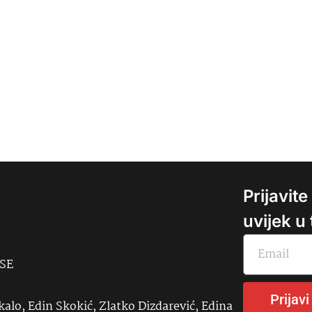
Prijavit
uvijek u
USE
Prijavi
kalo, Edin Skokić, Zlatko Dizdarević, Edina