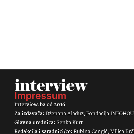
Impressum
Interview.ba od 2016
Za izdavača:
Dženana Alađuz, Fondacija INFOHO
Glavna urednica:
Senka
Kurt
Redakcija i saradnici/ce:
Rubina Čengić, Milica Brč