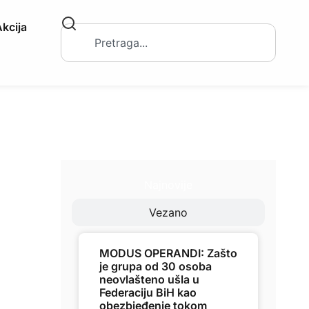
kcija
Najnovije
Vezano
MODUS OPERANDI: Zašto
je grupa od 30 osoba
neovlašteno ušla u
Federaciju BiH kao
obezbjeđenje tokom