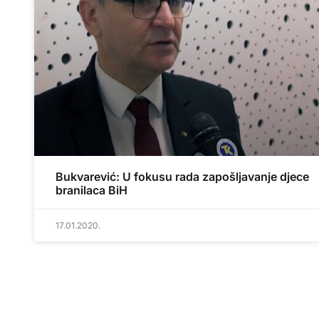
Bukvarević: U fokusu rada zapošljavanje djece
branilaca BiH
17.01.2020.