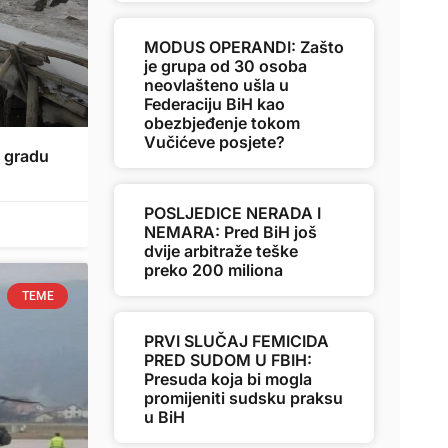
MODUS OPERANDI: Zašto
je grupa od 30 osoba
neovlašteno ušla u
Federaciju BiH kao
obezbjeđenje tokom
Vučićeve posjete?
m gradu
POSLJEDICE NERADA I
NEMARA: Pred BiH još
dvije arbitraže teške
preko 200 miliona
TEME
PRVI SLUČAJ FEMICIDA
PRED SUDOM U FBIH:
Presuda koja bi mogla
promijeniti sudsku praksu
u BiH