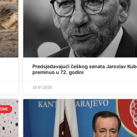
a
Predsjedavajući češkog senata Jaroslav Kub
preminuo u 72. godini
20.01.2020.
TEME