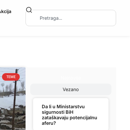
kcija
Najnovije
TEME
Vezano
Da li u Ministarstvu
sigurnosti BiH
zataškavaju potencijalnu
aferu?