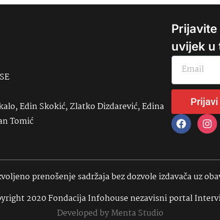
Prijavit
uvijek u
USE
Prijavi
kalo, Edin Skokić, Zlatko Dizdarević, Edina
đan Tomić
voljeno prenošenje sadržaja bez dozvole izdavača uz ob
yright 2020 Fondacija Infohouse nezavisni portal Interv
Developed by
Menta Studio