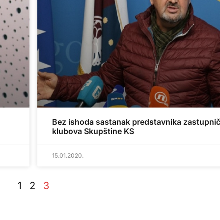
Bez ishoda sastanak predstavnika zastupnič
klubova Skupštine KS
15.01.2020.
1
2
3