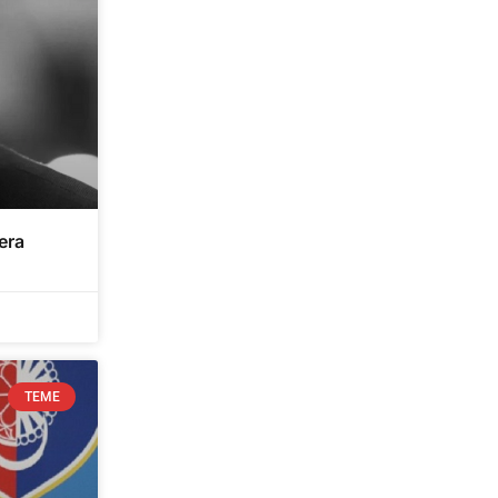
era
TEME