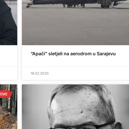
“Apači” sletjeli na aerodrom u Sarajevu
18.02.2020.
TEME