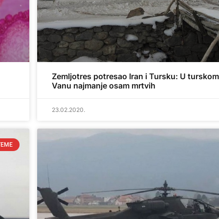
Zemljotres potresao Iran i Tursku: U tursko
Vanu najmanje osam mrtvih
23.02.2020.
TEME