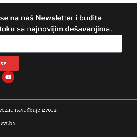
e se na naš Newsletter i budite
 toku sa najnovijim dešavanjima.
 se
avezno navođenje izvora.
iew.ba